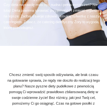
Czy dieta naprawdę musi być nudna i pełna wyrzeczeń? Nie
tutaj! Dieta powinna sprawiać przyjemność i zmienić organizm
na lepsze. Zadbaj o swoje zdrowie i smukłą sylwetkę z naszym
cateringiem. Zobacz, że catering dietetyczny Żory to wygoda,
której potrzebujesz.
Chcesz zmienić swój sposób odżywiania, ale brak czasu
na gotowanie sprawia, że nigdy nie doszło do realizacji tego
planu? Nasze pyszne diety pudełkowe z pewnością
pomogą Ci wprowadzić prawidłowo zbilansowaną dietę w
swoje codzienne życie! Bez różnicy, jaki jest Twój cel,
pomożemy Ci go osiągnąć. Czas na gotowe posiłki z