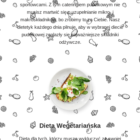
sportowcami. Z tym cateringiem pudełkowym nie
musisz martwić się o uzupełnianie mikro- i
makroskładników, bo zrobimy to za Ciebie. Nasz
dietetyk każdego dnia pilnuje, aby w wybranej diecie
pudełkowej znalazły się najważniejsze składniki
odżywcze.
Dieta Wegetariańska
Dieta dla tych, którzy muszą wykluczyć ze swojej