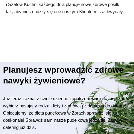
i Szefów Kuchni każdego dnia planuje nowe zdrowe posiłki
tak, aby nie znudziły się one naszym Klientom i zachwycały.
Planujesz wprowadzić zdrowe
nawyki żywieniowe?
Już teraz zaznacz swoje dzienne zapotrzebowanie kaloryczne,
wybierz pasujący rodzaj diety i zamów ją z dostawą do domu!
Obiecujemy, że dieta pudełkowa w Żorach sprawdzi się
doskonale! Sprawdź sam nasze pudełkowe jedzenie. Zamów
catering już dziś.