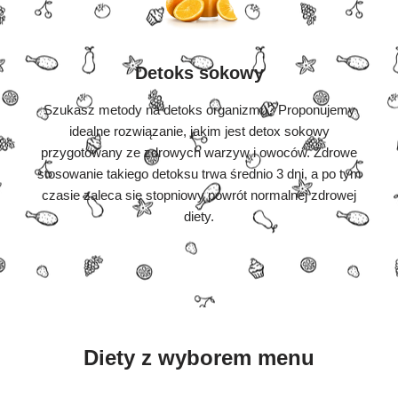
Detoks sokowy
Szukasz metody na detoks organizmu? Proponujemy
idealne rozwiązanie, jakim jest detox sokowy
przygotowany ze zdrowych warzyw i owoców. Zdrowe
stosowanie takiego detoksu trwa średnio 3 dni, a po tym
czasie zaleca się stopniowy powrót normalnej zdrowej
diety.
Diety z wyborem menu