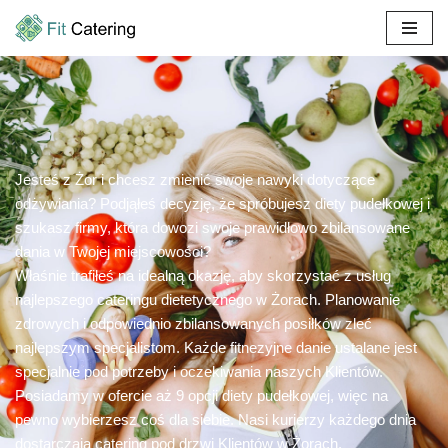
Przejdź
do
treści
Jesteś z Żor i chcesz zmienić swoje nawyki dotyczące
odżywiania? Podjąłeś decyzję, że spróbujesz diety pudełkowej i
szukasz firmy, która dowozi swoje prawidłowo zbilansowane
dania w Twojej miejscowości?
Właśnie trafiłeś na idealną okazję, aby skorzystać z usług
najlepszego cateringu dietetycznego w Żorach. Planowanie
zdrowych i odpowiednio zbilansowanych posiłków zleć
najlepszym specjalistom. Każde fitnezyjne danie ustalane jest
specjalnie pod potrzeby i oczekiwania naszych Klientów.
Posiadamy w ofercie aż 9 opcji diety pudełkowej, więc na
pewno wybierzesz coś dla siebie. Nasi kurierzy każdego dnia
dostarczają catering pod drzwi Klientów w Żorach.