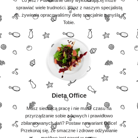
co jesz? Planowanie diety wykluczającej może
sprawiać wiele trudności. Wraz z naszym specjalistą
ds. żywienia opracowaliśmy dietę specjalnie z myślą o
Tobie.
Dieta Office
Masz siedzącą pracę i nie masz czasu na
przyrządzanie sobie zdrowych i prawidłowo
zbilansowanych dań? Postaw na wariant Office!
Przekonaj się, że smaczne i zdrowe odżywianie
możliwe jest nawet w pracy.