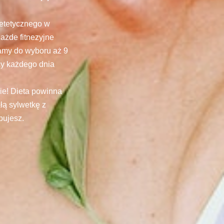
ietetycznego w
ażde fitnezyjne
Mamy do wyboru aż 9
cy każdego dnia
ie! Dieta powinna
łą sylwetkę z
bujesz.