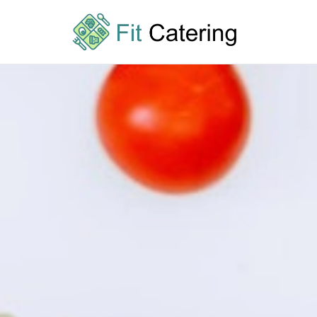
Przejdź
do
treści