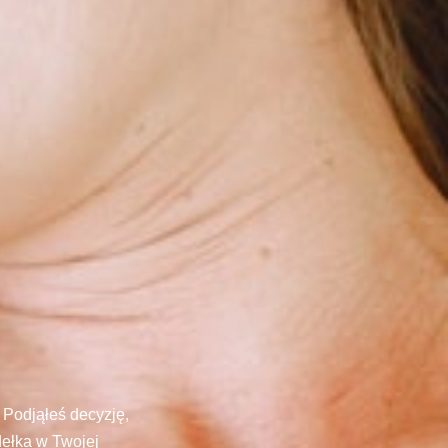
 Podjąłeś decyzję,
dełka w Twojej