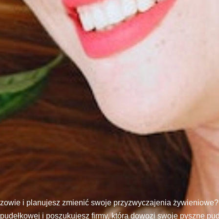
zowie i planujesz zmienić swoje przyzwyczajenia żywieniowe?
 pudełkowej i poszukujesz firmy, która dowozi swoje pyszne pu