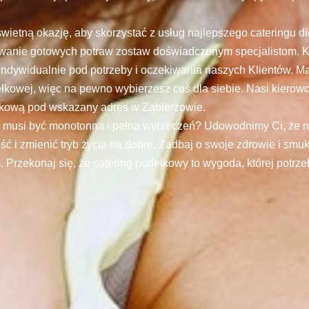
 świetną okazję, aby skorzystać z usług najlepszego cateringu d
wanie gotowych potraw zostaw doświadczonym specjalistom. K
 indywidualnie pod potrzeby i oczekiwania naszych Klientów. 
ełkowej, więc na pewno wybierzesz coś dla siebie. Nasi kierow
łkową pod wskazany adres w Zabierzowie.
 musi być monotonna i pełna wyrzeczeń? Udowodnimy Ci, że n
ć i zmienić tryb życia na dobre. Zadbaj o swoje zdrowie i smuk
 Przekonaj się, że catering pudełkowy to wygoda, której potrze