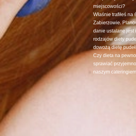
miejscowości?
Właśnie trafiłeś na
Zabierzowie. Plano
danie ustalane jest
rodzajów diety pud
dowożą dietę pude
Czy dieta na pewno
sprawiać przyjemnoś
naszym cateringiem.