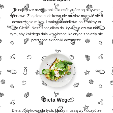
To najlepsze rozwiązanie dla osób, które są aktywne
sportowo. Z tą dietą pudełkową nie musisz martwić się o
dostarczanie mikro- i makroskładników, bo zrobimy to
za Ciebie. Nasz specjalista ds. żywienia czuwa nad
tym, aby każdego dnia w wybranej kaloryce znalazły się
potrzebne składniki odżywcze.
Dieta Wege
Dieta pudełkowa dla tych, którzy muszą wykluczyć ze