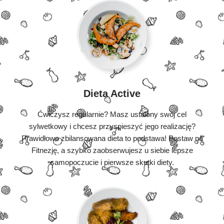
Dieta Active
Ćwiczysz regularnie? Masz ustalony swój cel
sylwetkowy i chcesz przyspieszyć jego realizację?
Prawidłowo zbilansowana dieta to podstawa! Postaw na
Fitnezję, a szybko zaobserwujesz u siebie lepsze
samopoczucie i pierwsze skutki diety.