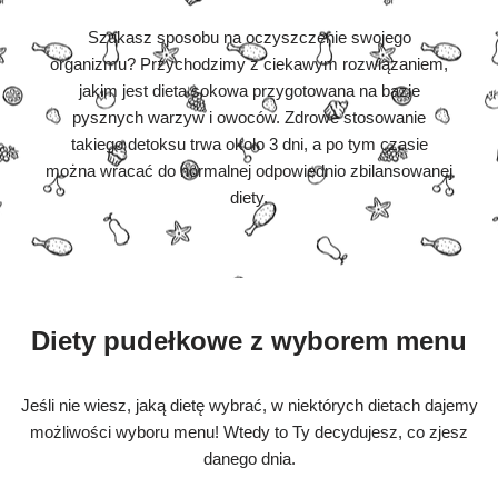
Szukasz sposobu na oczyszczenie swojego
organizmu? Przychodzimy z ciekawym rozwiązaniem,
jakim jest dieta sokowa przygotowana na bazie
pysznych warzyw i owoców. Zdrowe stosowanie
takiego detoksu trwa około 3 dni, a po tym czasie
można wracać do normalnej odpowiednio zbilansowanej
diety.
Diety pudełkowe z wyborem menu
Jeśli nie wiesz, jaką dietę wybrać, w niektórych dietach dajemy
możliwości wyboru menu! Wtedy to Ty decydujesz, co zjesz
danego dnia.