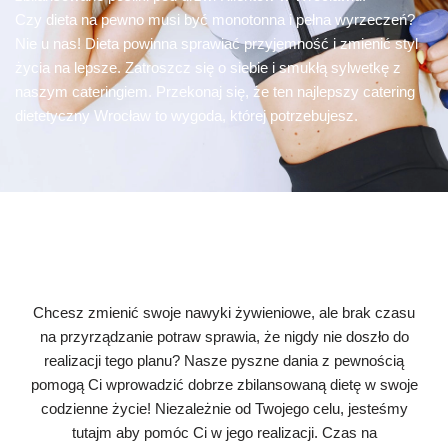
Czy dieta na pewno musi być monotonna i pełna wyrzeczeń?
Nie u nas! Dieta powinna sprawiać przyjemność i zmienić styl
życia na lepsze. Zatroszcz się o siebie i smukłą sylwetkę z
naszym cateringiem. Przekonaj się, że ten najlepszy catering
dietetyczny Wrocław to wygoda, której potrzebujesz.
Chcesz zmienić swoje nawyki żywieniowe, ale brak czasu
na przyrządzanie potraw sprawia, że nigdy nie doszło do
realizacji tego planu? Nasze pyszne dania z pewnością
pomogą Ci wprowadzić dobrze zbilansowaną dietę w swoje
codzienne życie! Niezależnie od Twojego celu, jesteśmy
tutajm aby pomóc Ci w jego realizacji. Czas na