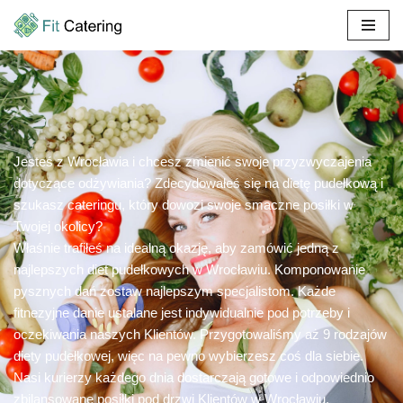
Przejdź
do
treści
Jesteś z Wrocławia i chcesz zmienić swoje przyzwyczajenia
dotyczące odżywiania? Zdecydowałeś się na dietę pudełkową i
szukasz cateringu, który dowozi swoje smaczne posiłki w
Twojej okolicy?
Właśnie trafiłeś na idealną okazję, aby zamówić jedną z
najlepszych diet pudełkowych w Wrocławiu. Komponowanie
pysznych dań zostaw najlepszym specjalistom. Każde
fitnezyjne danie ustalane jest indywidualnie pod potrzeby i
oczekiwania naszych Klientów. Przygotowaliśmy aż 9 rodzajów
diety pudełkowej, więc na pewno wybierzesz coś dla siebie.
Nasi kurierzy każdego dnia dostarczają gotowe i odpowiednio
zbilansowane posiłki pod drzwi Klientów w Wrocławiu.