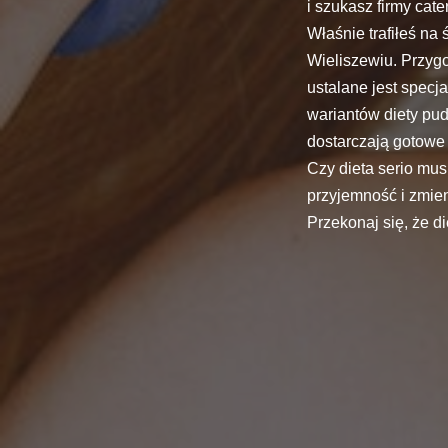
i szukasz firmy cat
Właśnie trafiłeś na
Wieliszewiu. Przyg
ustalane jest specj
wariantów diety pud
dostarczają gotowe 
Czy dieta serio mu
przyjemność i zmieni
Przekonaj się, że d