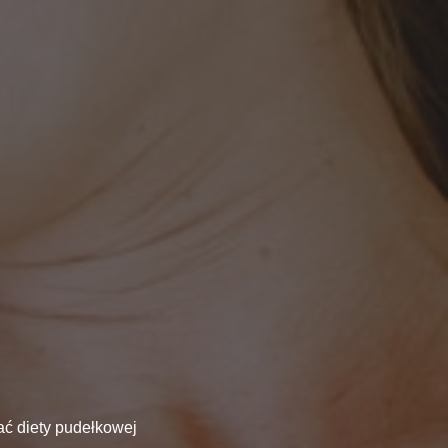
ć diety pudełkowej