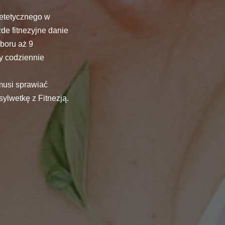
ietetycznego w
de fitnezyjne danie
boru aż 9
zy codziennie
musi sprawiać
sylwetkę z Fitnezją.