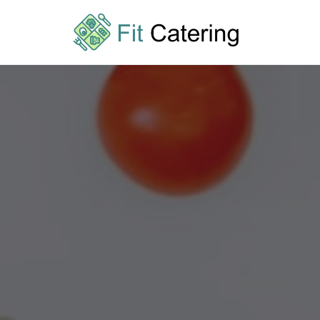
Przejdź
do
treści