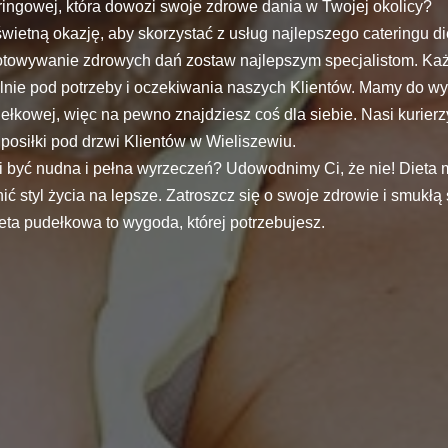
eringowej, która dowozi swoje zdrowe dania w Twojej okolicy?
 świetną okazję, aby skorzystać z usług najlepszego cateringu d
otowywanie zdrowych dań zostaw najlepszym specjalistom. Każ
alnie pod potrzeby i oczekiwania naszych Klientów. Mamy do wy
ełkowej, więc na pewno znajdziesz coś dla siebie. Nasi kurier
posiłki pod drzwi Klientów w Wieliszewiu.
si być nudna i pełna wyrzeczeń? Udowodnimy Ci, że nie! Dieta 
ć styl życia na lepsze. Zatroszcz się o swoje zdrowie i smukłą 
ieta pudełkowa to wygoda, której potrzebujesz.