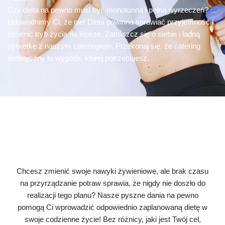
Czy dieta na pewno musi być monotonna i pełna wyrzeczeń?
Udowodnimy Ci, że nie! Dieta powinna sprawiać przyjemność i
zmienić tryb życia na lepsze. Zatroszcz się o siebie i ładną
sylwetkę z naszym cateringiem. Przekonaj się, że catering
dietetyczny to wygoda, której potrzebujesz.
Chcesz zmienić swoje nawyki żywieniowe, ale brak czasu
na przyrządzanie potraw sprawia, że nigdy nie doszło do
realizacji tego planu? Nasze pyszne dania na pewno
pomogą Ci wprowadzić odpowiednio zaplanowaną dietę w
swoje codzienne życie! Bez różnicy, jaki jest Twój cel,