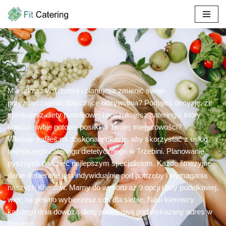
Przejdź
do
treści
Mieszkasz w Trzebini i planujesz zmienić swoje
przyzwyczajenia dotyczące odżywiania? Podjąłeś decyzję, że
spróbujesz diety pudełkowej i poszukujesz cateringu, który
dowozi swoje gotowe posiłki w Twojej miejscowości?
Właśnie trafiłeś na doskonałą okazję, aby skorzystać z usług
najlepszego cateringu dietetycznego w Trzebini. Planowanie
pysznych dań zleć najlepszym specjalistom. Każde fitnezyjne
danie dobierane jest indywidualnie pod potrzeby i wymagania
naszych Klientów. Mamy do wyboru aż 9 opcji diety pudełkowej,
więc na pewno wybierzesz coś dla siebie. Nasi kierowcy
każdego dnia dowożą dietę pudełkową pod wskazany adres w
Trzebini.