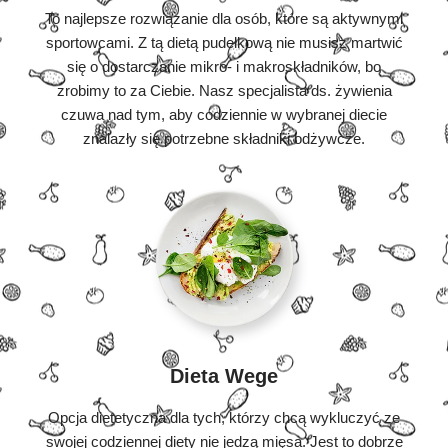
To najlepsze rozwiązanie dla osób, które są aktywnymi
sportowcami. Z tą dietą pudełkową nie musisz martwić
się o dostarczanie mikro- i makroskładników, bo
zrobimy to za Ciebie. Nasz specjalista ds. żywienia
czuwa nad tym, aby codziennie w wybranej diecie
znalazły się potrzebne składniki odżywcze.
Dieta Wege
Opcja dietetyczna dla tych, którzy chcą wykluczyć ze
swojej codziennej diety nie jedzą mięsa. Jest to dobrze