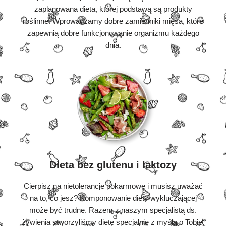
zaplanowana dieta, której podstawą są produkty
roślinne. Wprowadzamy dobre zamienniki mięsa, które
zapewnią dobre funkcjonowanie organizmu każdego
dnia.
Dieta bez glutenu i laktozy
Cierpisz na nietolerancje pokarmowe i musisz uważać
na to, co jesz? Komponowanie diety wykluczającej
może być trudne. Razem z naszym specjalistą ds.
żywienia stworzyliśmy dietę specjalnie z myślą o Tobie.