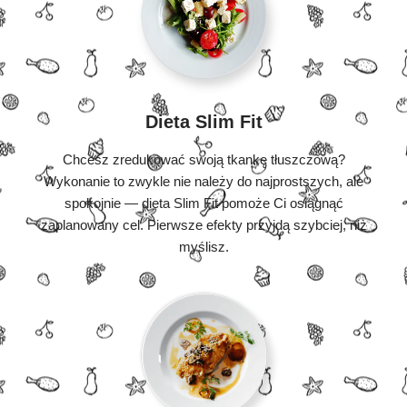
Dieta Slim Fit
Chcesz zredukować swoją tkankę tłuszczową?
Wykonanie to zwykle nie należy do najprostszych, ale
spokojnie — dieta Slim Fit pomoże Ci osiągnąć
zaplanowany cel. Pierwsze efekty przyjdą szybciej, niż
myślisz.