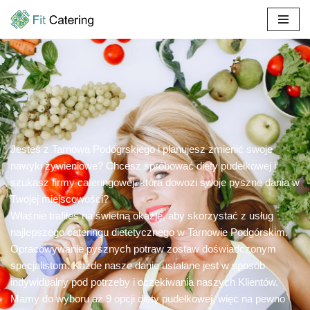
Przejdź
do
treści
Jesteś z Tarnowa Podógrskiego i planujesz zmienić swoje
nawyki żywieniowe? Chcesz spróbować diety pudełkowej i
szukasz firmy cateringowej, która dowozi swoje pyszne dania w
Twojej miejscowości?
Właśnie trafiłeś na świetną okazję, aby skorzystać z usług
najlepszego cateringu dietetycznego w Tarnowie Podgórskim.
Opracowywanie pysznych potraw zostaw doświadczonym
specjalistom. Każde nasze danie ustalane jest w sposób
indywidualny pod potrzeby i oczekiwania naszych Klientów.
Mamy do wyboru aż 9 opcji diety pudełkowej, więc na pewno