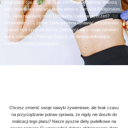
znajdziesz coś dla siebie. Nasi kierowcy codziennie dowożą
dietę pudełkową pod wskazany adres w Tarnowie Podgórskim.
Czy dieta naprawdę musi być nudna i pełna wyrzeczeń?
Udowodnimy Ci, że nie! Dieta powinna sprawiać przyjemność i
zmienić tryb życia na lepsze. Zatroszcz się o swoje zdrowie i
ładną sylwetkę z Fitnezją. Zobacz, że dieta pudełkowa to
komfort, na który zasługujesz.
Chcesz zmienić swoje nawyki żywieniowe, ale brak czasu
na przyrządzanie potraw sprawia, że nigdy nie doszło do
realizacji tego planu? Nasze pyszne diety pudełkowe na