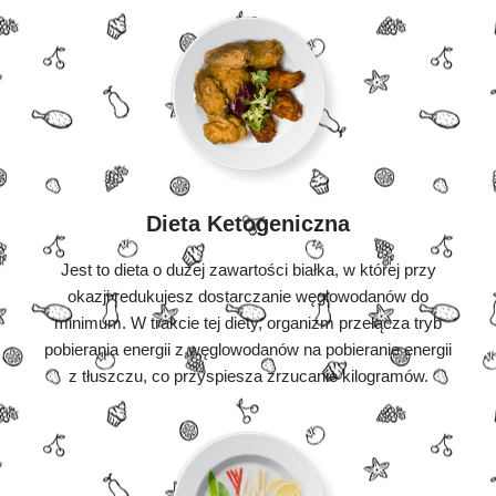
Dieta Ketogeniczna
Jest to dieta o dużej zawartości białka, w której przy
okazji redukujesz dostarczanie węglowodanów do
minimum. W trakcie tej diety, organizm przełącza tryb
pobierania energii z węglowodanów na pobieranie energii
z tłuszczu, co przyspiesza zrzucanie kilogramów.