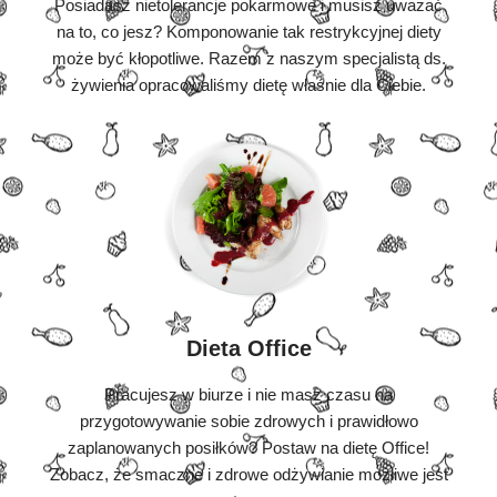
Posiadasz nietolerancje pokarmowe i musisz uważać
na to, co jesz? Komponowanie tak restrykcyjnej diety
może być kłopotliwe. Razem z naszym specjalistą ds.
żywienia opracowaliśmy dietę właśnie dla Ciebie.
Dieta Office
Pracujesz w biurze i nie masz czasu na
przygotowywanie sobie zdrowych i prawidłowo
zaplanowanych posiłków? Postaw na dietę Office!
Zobacz, że smaczne i zdrowe odżywianie możliwe jest