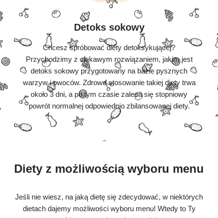
Detoks sokowy
Chcesz spróbować diety detoksykującej?
Przychodzimy z ciekawym rozwiązaniem, jakim jest
detoks sokowy przygotowany na bazie pysznych
warzyw i owoców. Zdrowe stosowanie takiej diety trwa
około 3 dni, a po tym czasie zaleca się stopniowy
powrót normalnej odpowiednio zbilansowanej diety.
Diety z możliwością wyboru menu
Jeśli nie wiesz, na jaką dietę się zdecydować, w niektórych
dietach dajemy możliwości wyboru menu! Wtedy to Ty