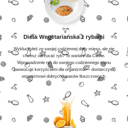
Dieta Wegetariańska z rybami
Wykluczyłeś ze swojej codziennej diety mięso, ale nie
chcesz odrzucać ryb? To wariant dla Ciebie.
Wprowadzenie ryb do swojego codziennego menu
zaowocuje korzyściami dla organizmu — dostarczysz
organizmowi dobrych kwasów tłuszczowych.