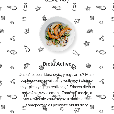
nawet w pracy.
Dieta Active
Jesteś osobą, która ćwiczy regularnie? Masz
zaplanowany swój cel sylwetkowy i chcesz
przyspieszyć jego realizację? Zdrowa dieta to
najważniejszy element! Zamów Fitnezję, a
błyskawicznie zauważysz u siebie lepsze
samopoczucie i pierwsze skutki diety.