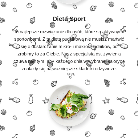
Dieta Sport
To najlepsze rozwiązanie dla osób, które są aktywnymi
sportowcami. Z tą dietą pudełkową nie musisz martwić
się o dostarczanie mikro- i makroskładników, bo
zrobimy to za Ciebie. Nasz specjalista ds. żywienia
czuwa nad tym, aby każdego dnia w wybranej kaloryce
znalazły się najważniejsze składniki odżywcze.