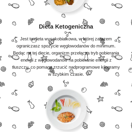
Dieta Ketogeniczna
Jest to dieta wysokobiałkowa, w której zarazem
ograniczasz spożycie węglowodanów do minimum.
Będąc na tej diecie, organizm przełącza tryb pobierania
energii z węglowodanów na pobieranie energii z
tłuszczu, co pomaga zrzucić nadprogramowe kilogramy
w szybkim czasie.