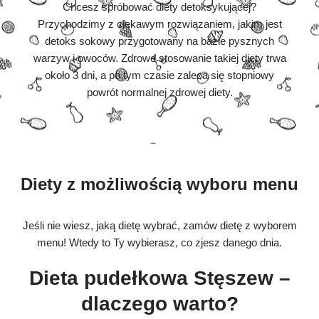
Chcesz spróbować diety detoksykującej?
Przychodzimy z ciekawym rozwiązaniem, jakim jest
detoks sokowy przygotowany na bazie pysznych
warzyw i owoców. Zdrowe stosowanie takiej diety trwa
około 3 dni, a po tym czasie zaleca się stopniowy
powrót normalnej zdrowej diety.
Diety z możliwością wyboru menu
Jeśli nie wiesz, jaką dietę wybrać, zamów dietę z wyborem
menu! Wtedy to Ty wybierasz, co zjesz danego dnia.
Dieta pudełkowa Stęszew –
dlaczego warto?