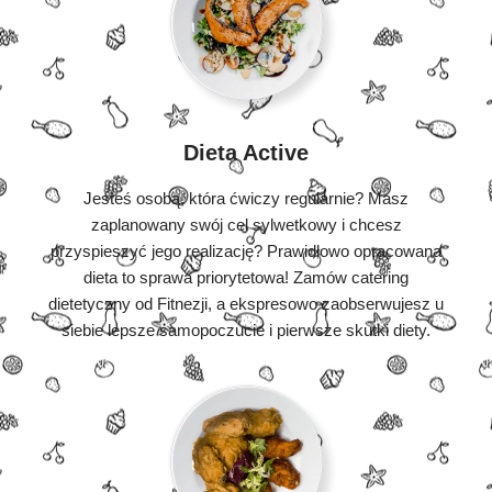
Dieta Active
Jesteś osobą, która ćwiczy regularnie? Masz
zaplanowany swój cel sylwetkowy i chcesz
przyspieszyć jego realizację? Prawidłowo opracowana
dieta to sprawa priorytetowa! Zamów catering
dietetyczny od Fitnezji, a ekspresowo zaobserwujesz u
siebie lepsze samopoczucie i pierwsze skutki diety.