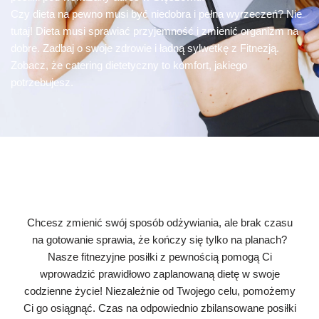
Czy dieta na pewno musi być niedobra i pełna wyrzeczeń? Nie
tutaj! Dieta musi sprawiać przyjemność i zmienić organizm na
dobre. Zadbaj o swoje zdrowie i ładną sylwetkę z Fitnezją.
Zobacz, że catering dietetyczny to komfort, jakiego
potrzebujesz.
Chcesz zmienić swój sposób odżywiania, ale brak czasu
na gotowanie sprawia, że kończy się tylko na planach?
Nasze fitnezyjne posiłki z pewnością pomogą Ci
wprowadzić prawidłowo zaplanowaną dietę w swoje
codzienne życie! Niezależnie od Twojego celu, pomożemy
Ci go osiągnąć. Czas na odpowiednio zbilansowane posiłki