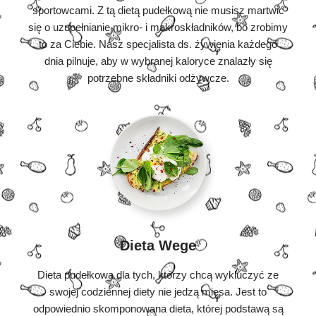
sportowcami. Z tą dietą pudełkową nie musisz martwić
się o uzupełnianie mikro- i makroskładników, bo zrobimy
to za Ciebie. Nasz specjalista ds. żywienia każdego
dnia pilnuje, aby w wybranej kaloryce znalazły się
potrzebne składniki odżywcze.
Dieta Wege
Dieta pudełkowa dla tych, którzy chcą wykluczyć ze
swojej codziennej diety nie jedzą mięsa. Jest to
odpowiednio skomponowana dieta, której podstawą są