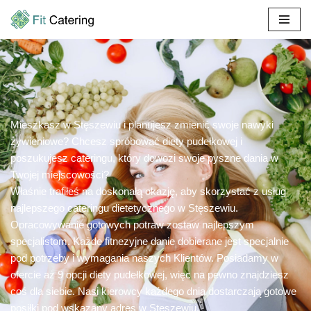
Przejdź
do
treści
Mieszkasz w Stęszewiu i planujesz zmienić swoje nawyki
żywieniowe? Chcesz spróbować diety pudełkowej i
poszukujesz cateringu, który dowozi swoje pyszne dania w
Twojej miejscowości?
Właśnie trafiłeś na doskonałą okazję, aby skorzystać z usług
najlepszego cateringu dietetycznego w Stęszewiu.
Opracowywanie gotowych potraw zostaw najlepszym
specjalistom. Każde fitnezyjne danie dobierane jest specjalnie
pod potrzeby i wymagania naszych Klientów. Posiadamy w
ofercie aż 9 opcji diety pudełkowej, więc na pewno znajdziesz
coś dla siebie. Nasi kierowcy każdego dnia dostarczają gotowe
posiłki pod wskazany adres w Stęszewiu.