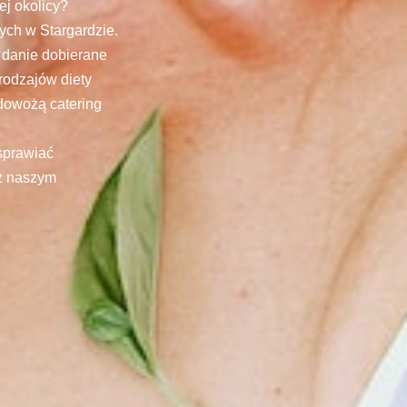
ej okolicy?
ych w Stargardzie.
 danie dobierane
rodzajów diety
 dowożą catering
sprawiać
 z naszym