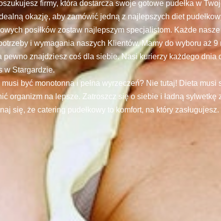
oszukujesz firmy, która dostarcza swoje gotowe pudełka w Twoj
 idealną okazję, aby zamówić jedną z najlepszych diet pudełkow
wych posiłków zostaw najlepszym specjalistom. Każde nasze
 potrzeby i wymagania naszych Klientów. Mamy do wyboru aż 9 
 pewno znajdziesz coś dla siebie. Nasi kurierzy każdego dnia
 w Stargardzie.
 musi być monotonna i pełna wyrzeczeń? Nie tutaj! Dieta musi 
ić organizm na lepsze. Zatroszcz się o siebie i ładną sylwetkę
aj się, że catering pudełkowy to komfort, na który zasługujesz.