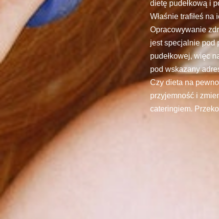
dietę pudełkową i p
Właśnie trafiłeś na
Opracowywanie zdro
jest specjalnie pod
pudełkowej, więc na
pod wskazany adres
Czy dieta na pewno
przyjemność i zmien
cateringiem. Przekon