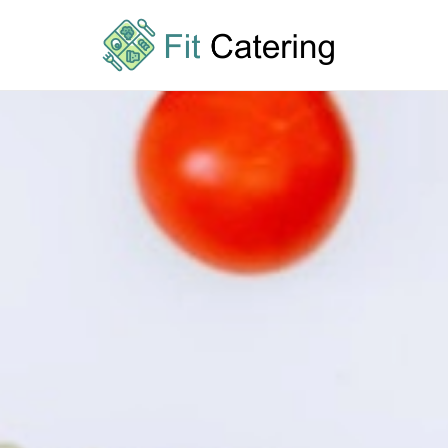
Przejdź
do
treści