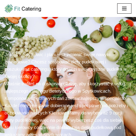
Przejdź
do
treści
Jesteś z Spytkowic i planujesz zmienić swoje nawyki
żywieniowe? Chcesz spróbować diety pudełkowej i
poszukujesz cateringu, który dowozi swoje pyszne pudełka w
Twojej okolicy?
Właśnie trafiłeś na doskonałą okazję, aby skorzystać z usług
najlepszego cateringu dietetycznego w Spytkowicach.
Komponowanie gotowych dań zostaw najlepszym specjalistom.
Każde fitnezyjne danie dobierane jest specjalnie pod potrzeby i
oczekiwania naszych Klientów. Mamy do wyboru aż 9 opcji
diety pudełkowej, więc na pewno wybierzesz coś dla siebie.
Nasi kierowcy codziennie dostarczają dietę pudełkową pod
wskazany adres w Spytkowicach.