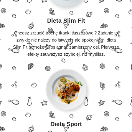
Dieta Slim Fit
Chcesz zrzucić trochę tkanki tłuszczowej? Zadanie to
zwykle nie należy do łatwych, ale spokojnie — dieta
Slim Fit pomoże Ci osiągnąć zamierzony cel. Pierwsze
efekty zauważysz szybciej, niż myślisz.
Dieta Sport