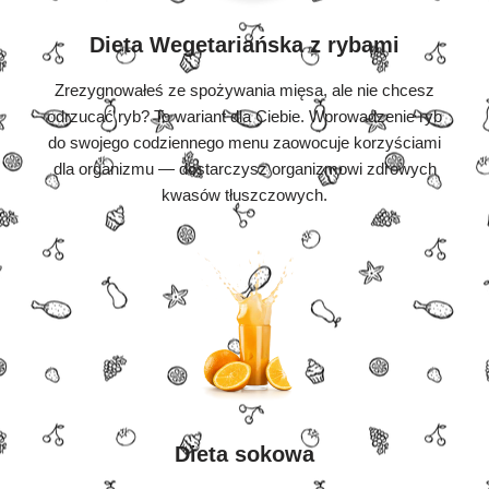
Dieta Wegetariańska z rybami
Zrezygnowałeś ze spożywania mięsa, ale nie chcesz
odrzucać ryb? To wariant dla Ciebie. Wprowadzenie ryb
do swojego codziennego menu zaowocuje korzyściami
dla organizmu — dostarczysz organizmowi zdrowych
kwasów tłuszczowych.
Dieta sokowa