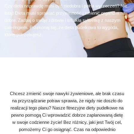
Czy dieta naprawdę musi być niedobra i pełna wyrzeczeń? Nie
tutaj! Dieta musi sprawiać przyjemność i zmienić organizm na
dobre. Zadbaj o swoje zdrowie i smukłą sylwetkę z naszym
cateringiem. Przekonaj się, że dieta pudełkowa to wygoda,
której potrzebujesz.
Chcesz zmienić swoje nawyki żywieniowe, ale brak czasu
na przyrządzanie potraw sprawia, że nigdy nie doszło do
realizacji tego planu? Nasze fitnezyjne diety pudełkowe na
pewno pomogą Ci wprowadzić dobrze zaplanowaną dietę
w swoje codzienne życie! Bez różnicy, jaki jest Twój cel,
pomożemy Ci go osiągnąć. Czas na odpowiednio