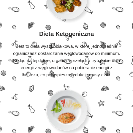
Dieta Ketogeniczna
Jest to dieta wysokobiałkowa, w której jednocześnie
ograniczasz dostarczanie węglowodanów do minimum.
Będąc na tej diecie, organizm przełącza tryb pobierania
energii z węglowodanów na pobieranie energii z
tłuszczu, co przyspiesza redukcję masy ciała.