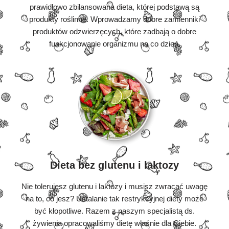
prawidłowo zbilansowana dieta, której podstawą są
produkty roślinne. Wprowadzamy dobre zamienniki
produktów odzwierzęcych, które zadbają o dobre
funkcjonowanie organizmu na co dzień.
Dieta bez glutenu i laktozy
Nie tolerujesz glutenu i laktozy i musisz zwracać uwagę
na to, co jesz? Ustalanie tak restrykcyjnej diety może
być kłopotliwe. Razem z naszym specjalistą ds.
żywienia opracowaliśmy dietę właśnie dla Ciebie.