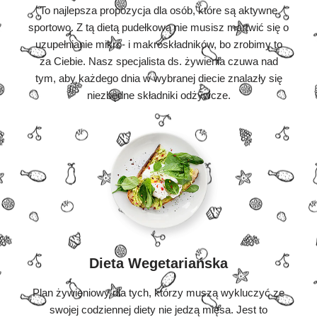
To najlepsza propozycja dla osób, które są aktywne
sportowo. Z tą dietą pudełkową nie musisz martwić się o
uzupełnianie mikro- i makroskładników, bo zrobimy to
za Ciebie. Nasz specjalista ds. żywienia czuwa nad
tym, aby każdego dnia w wybranej diecie znalazły się
niezbędne składniki odżywcze.
Dieta Wegetariańska
Plan żywieniowy dla tych, którzy muszą wykluczyć ze
swojej codziennej diety nie jedzą mięsa. Jest to