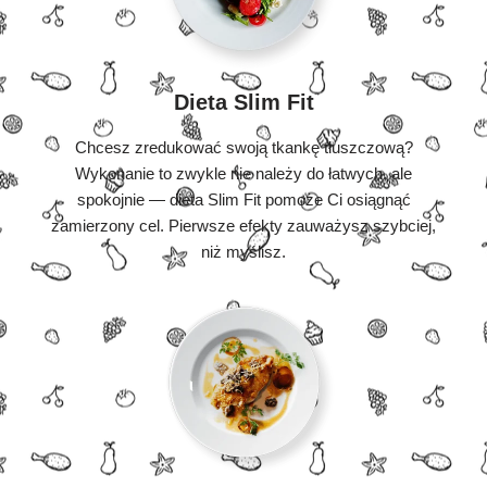
Dieta Slim Fit
Chcesz zredukować swoją tkankę tłuszczową?
Wykonanie to zwykle nie należy do łatwych, ale
spokojnie — dieta Slim Fit pomoże Ci osiągnąć
zamierzony cel. Pierwsze efekty zauważysz szybciej,
niż myślisz.