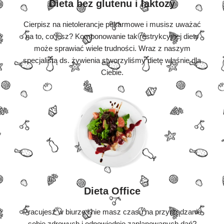
Dieta bez glutenu i laktozy
Cierpisz na nietolerancje pokarmowe i musisz uważać
na to, co jesz? Komponowanie tak restrykcyjnej diety
może sprawiać wiele trudności. Wraz z naszym
specjalistą ds. żywienia stworzyliśmy dietę właśnie dla
Ciebie.
Dieta Office
Pracujesz w biurze i nie masz czasu na przyrządzanie
sobie zdrowych i odpowiednio zaplanowanych dań?