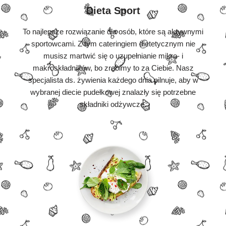
Dieta Sport
To najlepsze rozwiązanie dla osób, które są aktywnymi
sportowcami. Z tym cateringiem dietetycznym nie
musisz martwić się o uzupełnianie mikro- i
makroskładników, bo zrobimy to za Ciebie. Nasz
specjalista ds. żywienia każdego dnia pilnuje, aby w
wybranej diecie pudełkowej znalazły się potrzebne
składniki odżywcze.