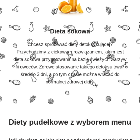
Dieta sokowa
Chcesz spróbować diety detoksykującej?
Przychodzimy z ciekawym rozwiązaniem, jakim jest
dieta sokowa przygotowana na bazie świeżych warzyw
i owoców. Zdrowe stosowanie takiego detoksu trwa
średnio 3 dni, a po tym czasie można wracać do
normalnej zdrowej diety.
Diety pudełkowe z wyborem menu