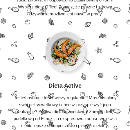
Wybierz dietę Office! Zobacz, że pyszne i zdrowe
odżywianie możliwe jest nawet w pracy.
Dieta Active
Jesteś osobą, która ćwiczy regularnie? Masz ustalony
swój cel sylwetkowy i chcesz przyspieszyć jego
realizację? Zdrowa dieta to podstawa! Zamów dietę
pudełkową od Fitnezji, a ekspresowo zaobserwujesz u
siebie lepsze samopoczucie i pierwsze efekty.