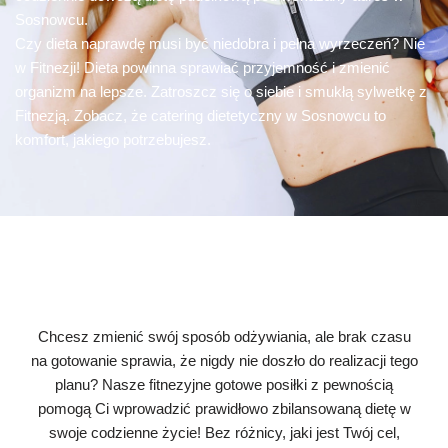
Sosnowcu.
Czy dieta naprawdę musi być niedobra i pełna wyrzeczeń? Nie
w Fitnezji! Dieta powinna sprawiać przyjemność i zmienić
organizm na lepsze. Zatroszcz się o siebie i smukłą sylwetkę z
Fitnezją. Zobacz, że catering dietetyczny w Sosnowcu to
komfort, jakiego potrzebujesz.
Chcesz zmienić swój sposób odżywiania, ale brak czasu
na gotowanie sprawia, że nigdy nie doszło do realizacji tego
planu? Nasze fitnezyjne gotowe posiłki z pewnością
pomogą Ci wprowadzić prawidłowo zbilansowaną dietę w
swoje codzienne życie! Bez różnicy, jaki jest Twój cel,