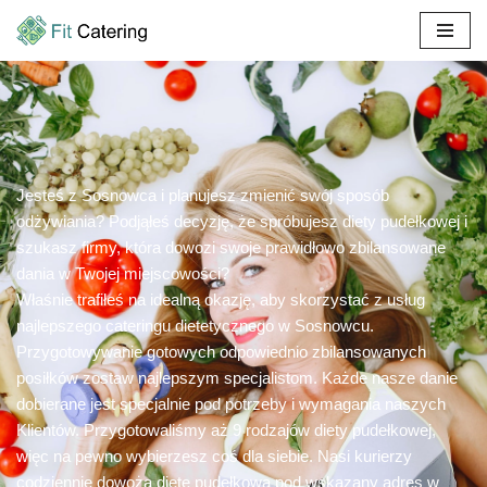
Przejdź
do
treści
Jesteś z Sosnowca i planujesz zmienić swój sposób
odżywiania? Podjąłeś decyzję, że spróbujesz diety pudełkowej i
szukasz firmy, która dowozi swoje prawidłowo zbilansowane
dania w Twojej miejscowości?
Właśnie trafiłeś na idealną okazję, aby skorzystać z usług
najlepszego cateringu dietetycznego w Sosnowcu.
Przygotowywanie gotowych odpowiednio zbilansowanych
posiłków zostaw najlepszym specjalistom. Każde nasze danie
dobierane jest specjalnie pod potrzeby i wymagania naszych
Klientów. Przygotowaliśmy aż 9 rodzajów diety pudełkowej,
więc na pewno wybierzesz coś dla siebie. Nasi kurierzy
codziennie dowożą dietę pudełkową pod wskazany adres w