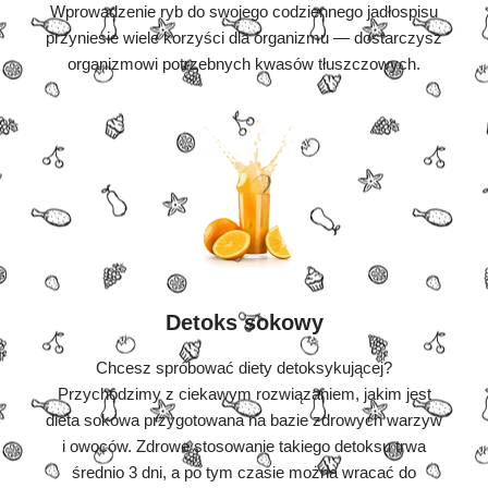
Wprowadzenie ryb do swojego codziennego jadłospisu
przyniesie wiele korzyści dla organizmu — dostarczysz
organizmowi potrzebnych kwasów tłuszczowych.
Detoks sokowy
Chcesz spróbować diety detoksykującej?
Przychodzimy z ciekawym rozwiązaniem, jakim jest
dieta sokowa przygotowana na bazie zdrowych warzyw
i owoców. Zdrowe stosowanie takiego detoksu trwa
średnio 3 dni, a po tym czasie można wracać do