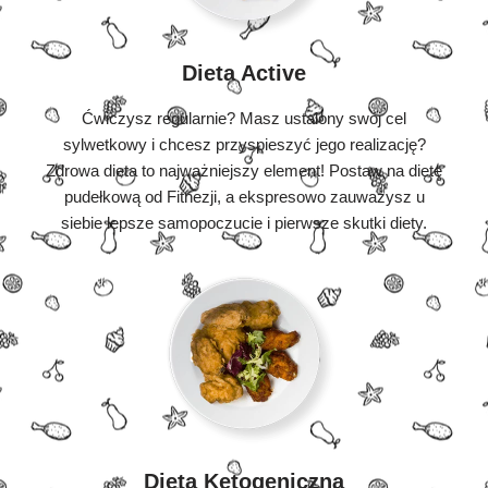
Dieta Active
Ćwiczysz regularnie? Masz ustalony swój cel
sylwetkowy i chcesz przyspieszyć jego realizację?
Zdrowa dieta to najważniejszy element! Postaw na dietę
pudełkową od Fitnezji, a ekspresowo zauważysz u
siebie lepsze samopoczucie i pierwsze skutki diety.
Dieta Ketogeniczna