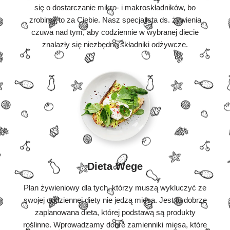
się o dostarczanie mikro- i makroskładników, bo
zrobimy to za Ciebie. Nasz specjalista ds. żywienia
czuwa nad tym, aby codziennie w wybranej diecie
znalazły się niezbędne składniki odżywcze.
Dieta Wege
Plan żywieniowy dla tych, którzy muszą wykluczyć ze
swojej codziennej diety nie jedzą mięsa. Jest to dobrze
zaplanowana dieta, której podstawą są produkty
roślinne. Wprowadzamy dobre zamienniki mięsa, które