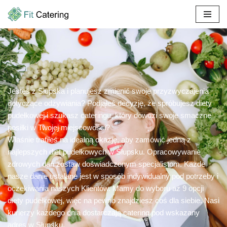
Przejdź
do
treści
Jesteś z Słupska i planujesz zmienić swoje przyzwyczajenia
dotyczące odżywiania? Podjąłeś decyzję, że spróbujesz diety
pudełkowej i szukasz cateringu, który dowozi swoje smaczne
posiłki w Twojej miejscowości?
Właśnie trafiłeś na idealną okazję, aby zamówić jedną z
najlepszych diet pudełkowych w Słupsku. Opracowywanie
zdrowych dań zostaw doświadczonym specjalistom. Każde
nasze danie ustalane jest w sposób indywidualny pod potrzeby i
oczekiwania naszych Klientów. Mamy do wyboru aż 9 opcji
diety pudełkowej, więc na pewno znajdziesz coś dla siebie. Nasi
kurierzy każdego dnia dostarczają catering pod wskazany
adres w Słupsku.