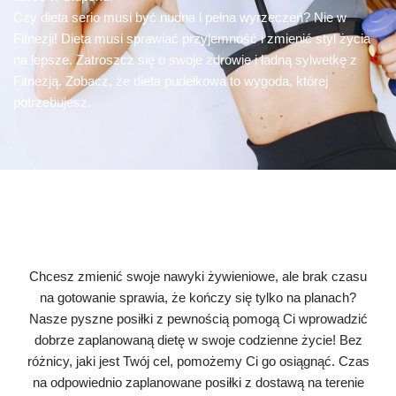
Czy dieta serio musi być nudna i pełna wyrzeczeń? Nie w
Fitnezji! Dieta musi sprawiać przyjemność i zmienić styl życia
na lepsze. Zatroszcz się o swoje zdrowie i ładną sylwetkę z
Fitnezją. Zobacz, że dieta pudełkowa to wygoda, której
potrzebujesz.
Chcesz zmienić swoje nawyki żywieniowe, ale brak czasu
na gotowanie sprawia, że kończy się tylko na planach?
Nasze pyszne posiłki z pewnością pomogą Ci wprowadzić
dobrze zaplanowaną dietę w swoje codzienne życie! Bez
różnicy, jaki jest Twój cel, pomożemy Ci go osiągnąć. Czas
na odpowiednio zaplanowane posiłki z dostawą na terenie