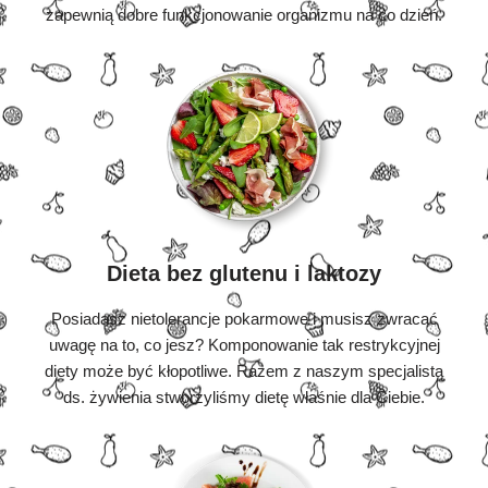
zapewnią dobre funkcjonowanie organizmu na co dzień.
Dieta bez glutenu i laktozy
Posiadasz nietolerancje pokarmowe i musisz zwracać
uwagę na to, co jesz? Komponowanie tak restrykcyjnej
diety może być kłopotliwe. Razem z naszym specjalistą
ds. żywienia stworzyliśmy dietę właśnie dla Ciebie.