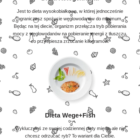
Jest to dieta wysokobiałkowa, w której jednocześnie
ograniczasz spożycie węglowodanów do minimum.
Będąc na tej diecie, organizm przełącza tryb pobierania
mocy z węglowodanów na pobieranie energii z tłuszczu,
co przyspiesza zrzucanie kilogramów.
Dieta Wege+Fish
Wykluczyłeś ze swojej codziennej diety mięso, ale nie
chcesz odrzucać ryb? To wariant dla Ciebie.