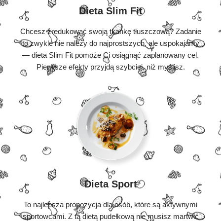
Dieta Slim Fit
Chcesz zredukować swoją tkankę tłuszczową? Zadanie
to zwykle nie należy do najprostszych, ale uspokajamy
— dieta Slim Fit pomoże Ci osiągnąć zaplanowany cel.
Pierwsze efekty przyjdą szybciej, niż myślisz.
Dieta Sport
To najlepsza propozycja dla osób, które są aktywnymi
sportowcami. Z tą dietą pudełkową nie musisz martwić