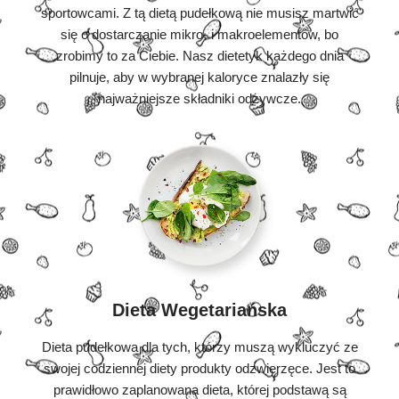
sportowcami. Z tą dietą pudełkową nie musisz martwić
się o dostarczanie mikro- i makroelementów, bo
zrobimy to za Ciebie. Nasz dietetyk każdego dnia
pilnuje, aby w wybranej kaloryce znalazły się
najważniejsze składniki odżywcze.
Dieta Wegetariańska
Dieta pudełkowa dla tych, którzy muszą wykluczyć ze
swojej codziennej diety produkty odzwierzęce. Jest to
prawidłowo zaplanowana dieta, której podstawą są