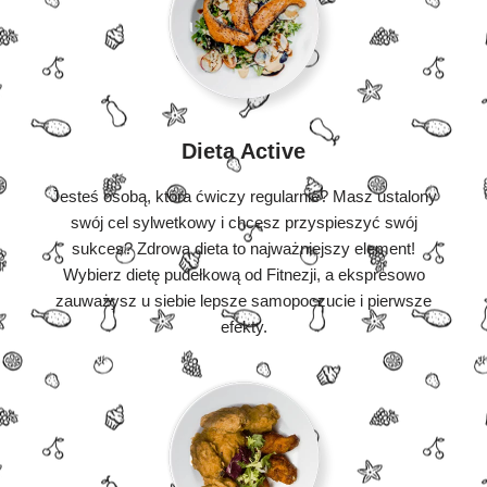
Dieta Active
Jesteś osobą, która ćwiczy regularnie? Masz ustalony
swój cel sylwetkowy i chcesz przyspieszyć swój
sukces? Zdrowa dieta to najważniejszy element!
Wybierz dietę pudełkową od Fitnezji, a ekspresowo
zauważysz u siebie lepsze samopoczucie i pierwsze
efekty.