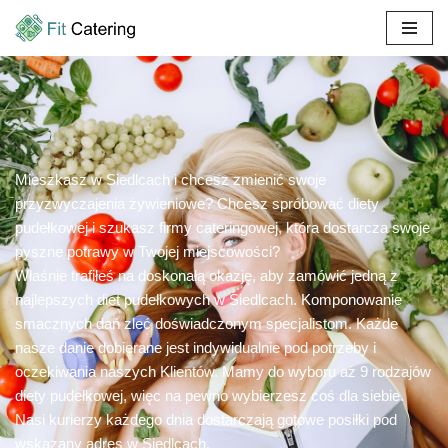
Przejdź
do
treści
Mieszkasz w Siedlcach i chcesz zmienić swoje
przyzwyczajenia żywieniowe? Chcesz spróbować diety
pudełkowej i szukasz firmy cateringowej, która dostarcza swoje
pyszne potrawy w Twojej miejscowości?
Właśnie trafiłeś na doskonałą okazję, aby zamówić jedną z
najlepszych diet pudełkowych w Siedlcach. Komponowanie
smacznych dań zleć doświadczonym specjalistom. Każde
nasze danie dobierane jest indywidualnie pod potrzeby i
oczekiwania naszych Klientów. Mamy do wyboru aż 9 rodzajów
diety pudełkowej, więc na pewno wybierzesz coś dla siebie.
Nasi kurierzy każdego dnia dostarczają gotowe posiłki pod
wskazany adres w Siedlcach.