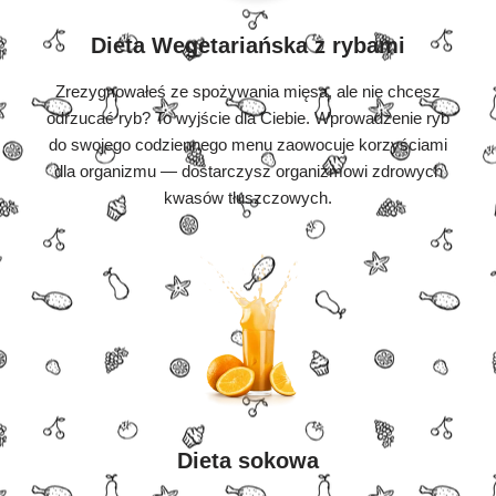
Dieta Wegetariańska z rybami
Zrezygnowałeś ze spożywania mięsa, ale nie chcesz
odrzucać ryb? To wyjście dla Ciebie. Wprowadzenie ryb
do swojego codziennego menu zaowocuje korzyściami
dla organizmu — dostarczysz organizmowi zdrowych
kwasów tłuszczowych.
Dieta sokowa