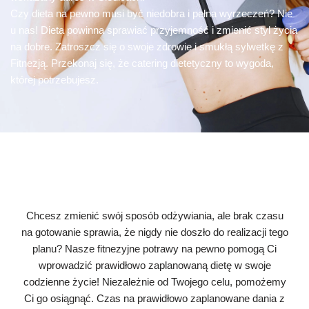
Czy dieta na pewno musi być niedobra i pełna wyrzeczeń? Nie
u nas! Dieta powinna sprawiać przyjemność i zmienić styl życia
na dobre. Zatroszcz się o swoje zdrowie i smukłą sylwetkę z
Fitnezją. Przekonaj się, że catering dietetyczny to wygoda,
której potrzebujesz.
Chcesz zmienić swój sposób odżywiania, ale brak czasu
na gotowanie sprawia, że nigdy nie doszło do realizacji tego
planu? Nasze fitnezyjne potrawy na pewno pomogą Ci
wprowadzić prawidłowo zaplanowaną dietę w swoje
codzienne życie! Niezależnie od Twojego celu, pomożemy
Ci go osiągnąć. Czas na prawidłowo zaplanowane dania z