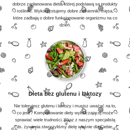
dobrze zaplanowana dieta, której podstawą są produkty
roślinne. Wykorzystujemy dobre zamienniki mięsa,
które zadbają o dobre funkcjonowanie organizmu na co
dzień.
Dieta bez glutenu i laktozy
Nie tolerujesz glutenu i laktozy i musisz uważać na to,
co jesz? Komponowanie diety wykluczającej może
sprawiać wiele trudności. Wraz z naszym specjalistą
ds. żywienia stworzyliśmy dietę właśnie dla Ciebie.