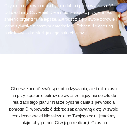
Czy dieta na pewno musi być niedobra i pełna wyrzeczeń?
Udowodnimy Ci, że nie! Dieta musi sprawiać przyjemność i
zmienić organizm na lepsze. Zatroszcz się o swoje zdrowie i
ładną sylwetkę z naszym cateringiem. Zobacz, że catering
pudełkowy to komfort, jakiego potrzebujesz.
Chcesz zmienić swój sposób odżywiania, ale brak czasu
na przyrządzanie potraw sprawia, że nigdy nie doszło do
realizacji tego planu? Nasze pyszne dania z pewnością
pomogą Ci wprowadzić dobrze zaplanowaną dietę w swoje
codzienne życie! Niezależnie od Twojego celu, jesteśmy
tutajm aby pomóc Ci w jego realizacji. Czas na