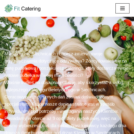
Przejdź
do
treści
Mieszkasz w Siechnicach i chcesz zmienić swoje
przyzwyczajenia dotyczące odżywiania? Zdecydowałeś się na
dietę pudełkową i poszukujesz cateringu, który dostarcza swoje
gotowe pudełka w Twojej miejscowości?
Właśnie trafiłeś na doskonałą okazję, aby skorzystać z usług
najlepszego cateringu dietetycznego w Siechnicach.
Opracowywanie pysznych dań zostaw doświadczonym
specjalistom. Każde nasze danie ustalane jest w sposób
indywidualny pod potrzeby i wymagania naszych Klientów.
Posiadamy w ofercie aż 9 opcji diety pudełkowej, więc na
pewno wybierzesz coś dla siebie. Nasi kierowcy każdego dnia
dowożą dietę pudełkową pod drzwi Klientów w Siechnicach.