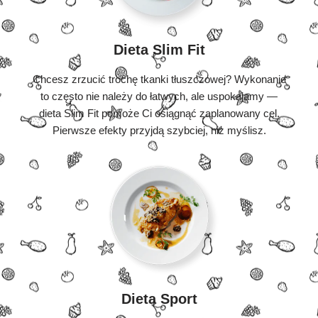
Dieta Slim Fit
Chcesz zrzucić trochę tkanki tłuszczowej? Wykonanie
to często nie należy do łatwych, ale uspokajamy —
dieta Slim Fit pomoże Ci osiągnąć zaplanowany cel.
Pierwsze efekty przyjdą szybciej, niż myślisz.
Dieta Sport