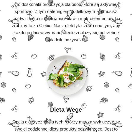
To doskonała propozycja dla osób, które są aktywne
sportowo. Z tym cateringiem pudełkowym nie musisz
martwić się o uzupełnianie mikro- i makroelementów, bo
zrobimy to za Ciebie. Nasz dietetyk czuwa nad tym, aby
każdego dnia w wybranej diecie znalazły się potrzebne
składniki odżywcze.
Dieta Wege
Opcja dietetyczna dla tych, którzy muszą wykluczyć ze
swojej codziennej diety produkty odzwierzęce. Jest to