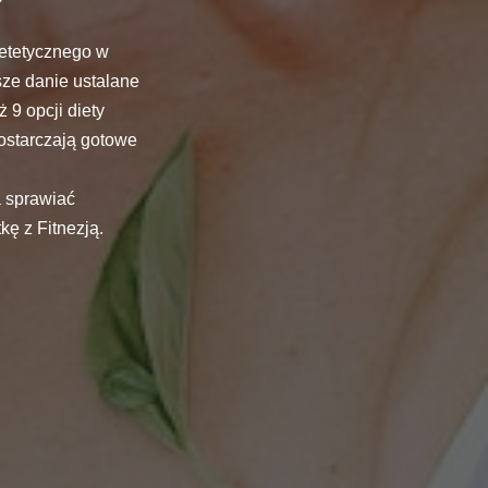
ietetycznego w
ze danie ustalane
 9 opcji diety
ostarczają gotowe
a sprawiać
kę z Fitnezją.