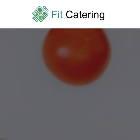
Przejdź
do
treści