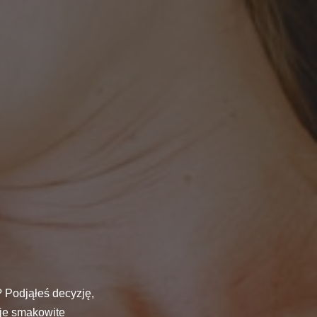
 Podjąłeś decyzję,
oje smakowite