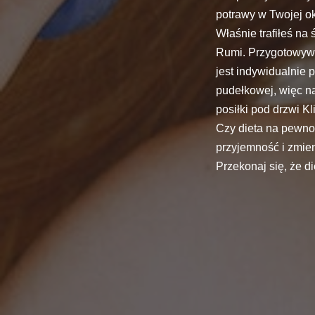
potrawy w Twojej o
Właśnie trafiłeś na
Rumi. Przygotowywa
jest indywidualnie 
pudełkowej, więc n
posiłki pod drzwi K
Czy dieta na pewno 
przyjemność i zmien
Przekonaj się, że d