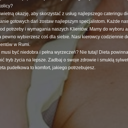
kolicy?
 świetną okazję, aby skorzystać z usług najlepszego cateringu d
nie gotowych dań zostaw najlepszym specjalistom. Każde nas
pod potrzeby i wymagania naszych Klientów. Mamy do wyboru aż
a pewno wybierzesz coś dla siebie. Nasi kierowcy codziennie d
lientów w Rumi.
musi być niedobra i pełna wyrzeczeń? Nie tutaj! Dieta powinn
ić tryb życia na lepsze. Zadbaj o swoje zdrowie i smukłą sylwet
ieta pudełkowa to komfort, jakiego potrzebujesz.