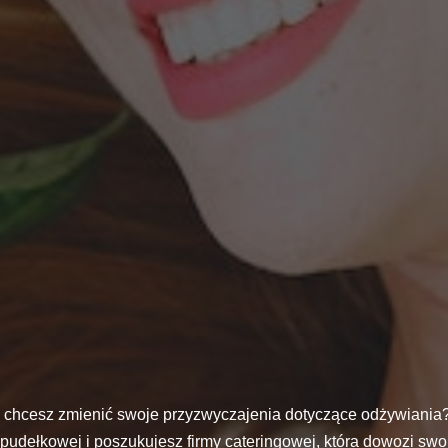
 chcesz zmienić swoje przyzwyczajenia dotyczące odżywiania?
 pudełkowej i poszukujesz firmy cateringowej, która dowozi sw