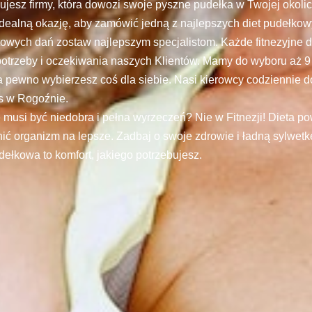
jesz firmy, która dowozi swoje pyszne pudełka w Twojej okoli
 idealną okazję, aby zamówić jedną z najlepszych diet pudełko
wych dań zostaw najlepszym specjalistom. Każde fitnezyjne d
potrzeby i oczekiwania naszych Klientów. Mamy do wyboru aż 9
 pewno wybierzesz coś dla siebie. Nasi kierowcy codziennie do
s w Rogoźnie.
musi być niedobra i pełna wyrzeczeń? Nie w Fitnezji! Dieta p
ić organizm na lepsze. Zadbaj o swoje zdrowie i ładną sylwetkę
dełkowa to komfort, jakiego potrzebujesz.