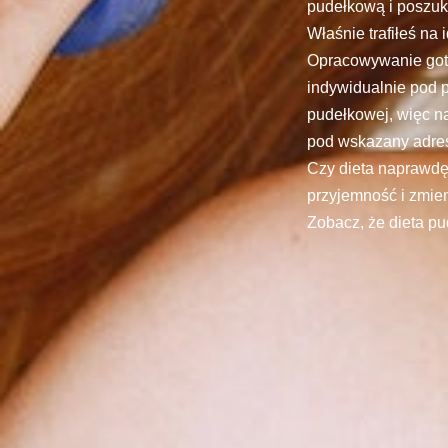
pudełkową i poszuku
Właśnie trafiłeś na
Opracowywanie goto
indywidualnie pod 
pudełkowej, więc na
pod wskazany adre
Czy dieta naprawdę 
przyjemność i zmien
Zobacz, że dieta pu