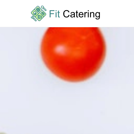
Przejdź
do
treści