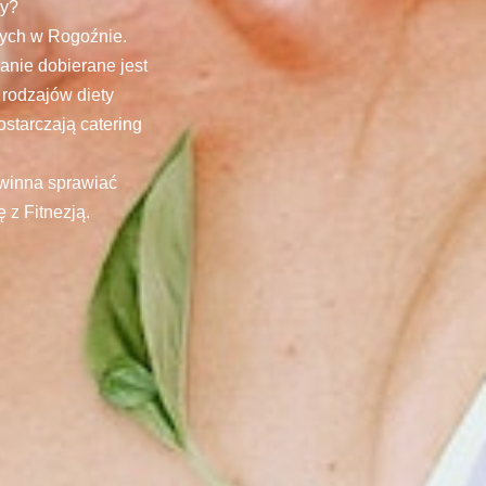
cy?
wych w Rogoźnie.
anie dobierane jest
 rodzajów diety
starczają catering
owinna sprawiać
 z Fitnezją.