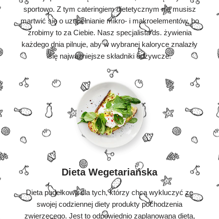
sportowo. Z tym cateringiem dietetycznym nie musisz
martwić się o uzupełnianie mikro- i makroelementów, bo
zrobimy to za Ciebie. Nasz specjalista ds. żywienia
każdego dnia pilnuje, aby w wybranej kaloryce znalazły
się najważniejsze składniki odżywcze.
Dieta Wegetariańska
Dieta pudełkowa dla tych, którzy chcą wykluczyć ze
swojej codziennej diety produkty pochodzenia
zwierzęcego. Jest to odpowiednio zaplanowana dieta,