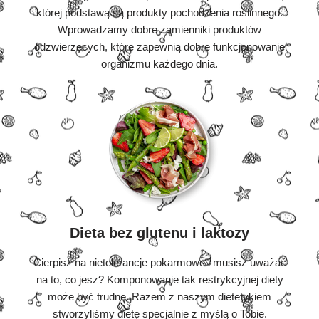
której podstawą są produkty pochodzenia roślinnego.
Wprowadzamy dobre zamienniki produktów
odzwierzęcych, które zapewnią dobre funkcjonowanie
organizmu każdego dnia.
Dieta bez glutenu i laktozy
Cierpisz na nietolerancje pokarmowe i musisz uważać
na to, co jesz? Komponowanie tak restrykcyjnej diety
może być trudne. Razem z naszym dietetykiem
stworzyliśmy dietę specjalnie z myślą o Tobie.