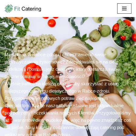
Przejdź
do
treści
Mieszkasz w Rabce-zdroju i chcesz zmienić swoje
przyzwyczajenia żywieniowe? Zdecydowałeś się na dietę
pudełkową i poszukujesz cateringu, który dostarcza swoje
pyszne potrawy w Twojej miejscowości?
Właśnie trafiłeś na idealną okazję, aby skorzystać z usług
najlepszego cateringu dietetycznego w Rabce-zdroju.
Przygotowywanie gotowych potraw zleć najlepszym
specjalistom. Każde nasze danie ustalane jest indywidualnie
pod potrzeby i oczekiwania naszych Klientów. Przygotowaliśmy
aż 9 wariantów diety pudełkowej, więc na pewno znajdziesz coś
dla siebie. Nasi kurierzy codziennie dostarczają catering pod
wskazany adres w Rabce-zdroju.