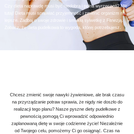
Czy dieta naprawdę musi być niedobra i pełna wyrzeczeń? Nie
tutaj! Dieta musi sprawiać przyjemność i zmienić organizm na
lepsze. Zadbaj o swoje zdrowie i smukłą sylwetkę z Fitnezją.
Zobacz, że dieta pudełkowa to wygoda, której potrzebujesz.
Chcesz zmienić swoje nawyki żywieniowe, ale brak czasu
na przyrządzanie potraw sprawia, że nigdy nie doszło do
realizacji tego planu? Nasze pyszne diety pudełkowe z
pewnością pomogą Ci wprowadzić odpowiednio
zaplanowaną dietę w swoje codzienne życie! Niezależnie
od Twojego celu, pomożemy Ci go osiągnąć. Czas na