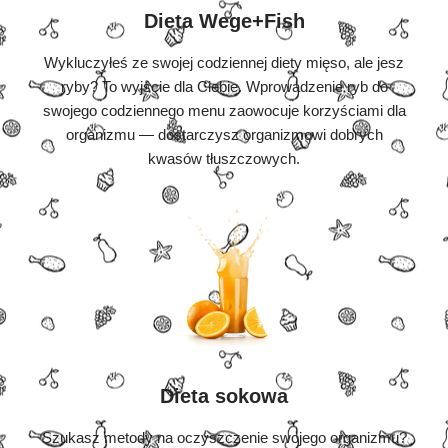
Dieta Wege+Fish
Wykluczyłeś ze swojej codziennej diety mięso, ale jesz
ryby? To wyjście dla Ciebie. Wprowadzenie ryb do
swojego codziennego menu zaowocuje korzyściami dla
organizmu — dostarczysz organizmowi dobrych
kwasów tłuszczowych.
Dieta sokowa
Szukasz metody na oczyszczenie swojego organizmu?