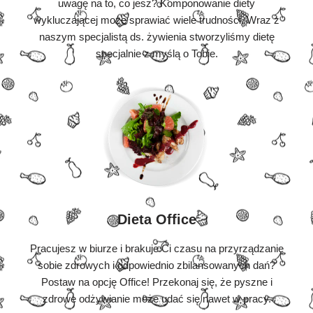
uwagę na to, co jesz? Komponowanie diety
wykluczającej może sprawiać wiele trudności. Wraz z
naszym specjalistą ds. żywienia stworzyliśmy dietę
specjalnie z myślą o Tobie.
Dieta Office
Pracujesz w biurze i brakuje Ci czasu na przyrządzanie
sobie zdrowych i odpowiednio zbilansowanych dań?
Postaw na opcję Office! Przekonaj się, że pyszne i
zdrowe odżywianie może udać się nawet w pracy.