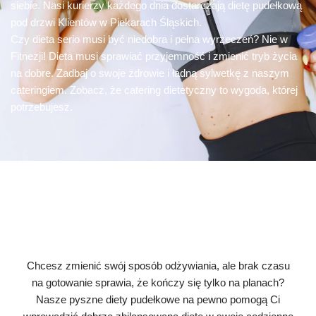
siebie. Nasi kurierzy każdego dnia dostarczają dietę pudełkową
pod drzwi Klientów w Piekarach Śląskich.
Czy dieta serio musi być niedobra i pełna wyrzeczeń? Nie w
Fitnezji! Dieta musi sprawiać przyjemność i zmienić tryb życia
na dobre. Zadbaj o swoje zdrowie i ładną sylwetkę z naszym
cateringiem. Zobacz, że catering dietetyczny to wygoda, której
potrzebujesz.
Chcesz zmienić swój sposób odżywiania, ale brak czasu
na gotowanie sprawia, że kończy się tylko na planach?
Nasze pyszne diety pudełkowe na pewno pomogą Ci