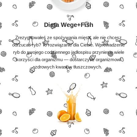
Dieta Wege+Fish
Zrezygnowałeś ze spożywania mięsa, ale nie chcesz
odrzucać ryb? To rozwiązanie dla Ciebie. Wprowadzenie
ryb do swojego codziennego jadłospisu przyniesie wiele
korzyści dla organizmu — dostarczysz organizmowi
zdrowych kwasów tłuszczowych.