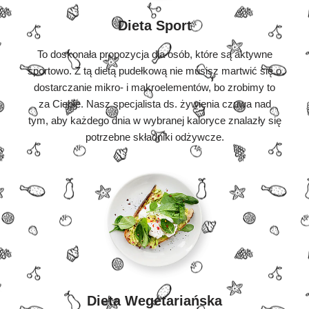
Dieta Sport
To doskonała propozycja dla osób, które są aktywne
sportowo. Z tą dietą pudełkową nie musisz martwić się o
dostarczanie mikro- i makroelementów, bo zrobimy to
za Ciebie. Nasz specjalista ds. żywienia czuwa nad
tym, aby każdego dnia w wybranej kaloryce znalazły się
potrzebne składniki odżywcze.
Dieta Wegetariańska