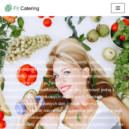
Przejdź
do
treści
Jesteś z Piekar Śląskich i planujesz zmienić swoje
przyzwyczajenia żywieniowe? Zdecydowałeś się na dietę
pudełkową i szukasz firmy, która dowozi swoje prawidłowo
zbilansowane posiłki w Twojej miejscowości?
Właśnie trafiłeś na doskonałą okazję, aby zamówić jedną z
najlepszych diet pudełkowych w Piekarach Śląskich.
Przygotowywanie gotowych dań zostaw najlepszym
specjalistom. Każde nasze danie dobierane jest specjalnie pod
potrzeby i oczekiwania naszych Klientów. Przygotowaliśmy aż
9 rodzajów diety pudełkowej, więc na pewno znajdziesz coś dla