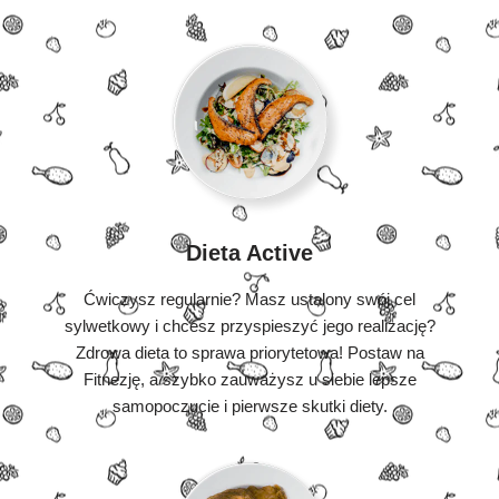
Dieta Active
Ćwiczysz regularnie? Masz ustalony swój cel
sylwetkowy i chcesz przyspieszyć jego realizację?
Zdrowa dieta to sprawa priorytetowa! Postaw na
Fitnezję, a szybko zauważysz u siebie lepsze
samopoczucie i pierwsze skutki diety.