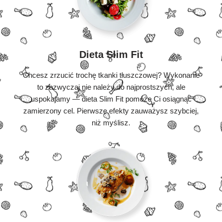
Dieta Slim Fit
Chcesz zrzucić trochę tkanki tłuszczowej? Wykonanie
to zazwyczaj nie należy do najprostszych, ale
uspokajamy — dieta Slim Fit pomoże Ci osiągnąć
zamierzony cel. Pierwsze efekty zauważysz szybciej,
niż myślisz.