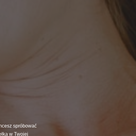
Chcesz spróbować
ełka w Twojej