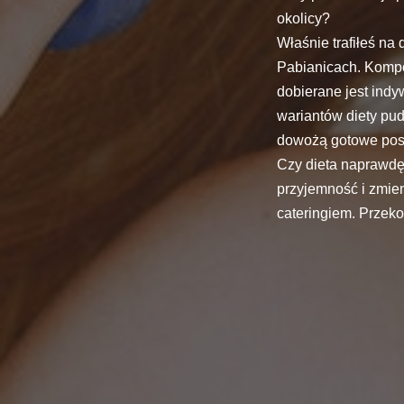
okolicy?
Właśnie trafiłeś na
Pabianicach. Kompo
dobierane jest ind
wariantów diety pu
dowożą gotowe posi
Czy dieta naprawdę
przyjemność i zmien
cateringiem. Przeko