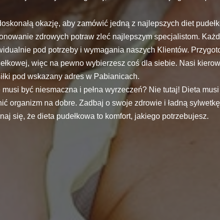
 doskonałą okazję, aby zamówić jedną z najlepszych diet pude
nowanie zdrowych potraw zleć najlepszym specjalistom. Każde
ywidualnie pod potrzeby i wymagania naszych Klientów. Przygot
dełkowej, więc na pewno wybierzesz coś dla siebie. Nasi kiero
łki pod wskazany adres w Pabianicach.
 musi być niesmaczna i pełna wyrzeczeń? Nie tutaj! Dieta musi
ić organizm na dobre. Zadbaj o swoje zdrowie i ładną sylwetk
naj się, że dieta pudełkowa to komfort, jakiego potrzebujesz.