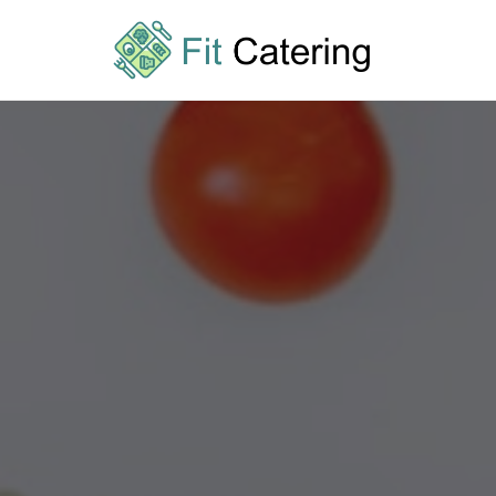
Przejdź
do
treści