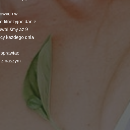
łkowych w
 fitnezyjne danie
owaliśmy aż 9
wcy każdego dnia
 sprawiać
ę z naszym