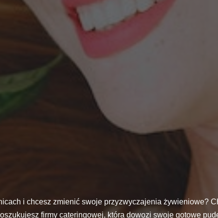
icach i chcesz zmienić swoje przyzwyczajenia żywieniowe? 
poszukujesz firmy cateringowej, która dowozi swoje gotowe pud