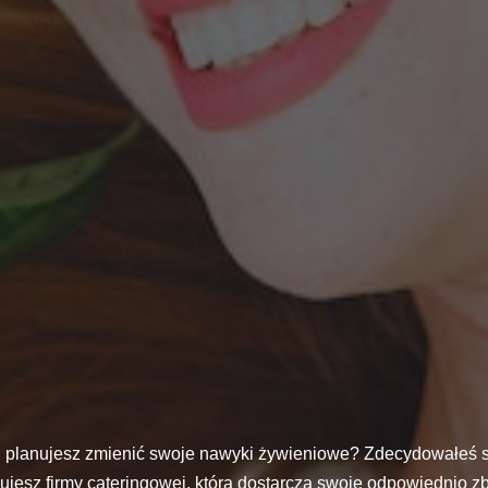
 i planujesz zmienić swoje nawyki żywieniowe? Zdecydowałeś s
jesz firmy cateringowej, która dostarcza swoje odpowiednio z