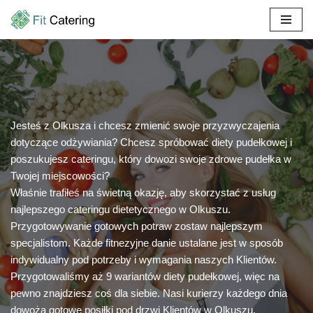
Przejdź
do
treści
Jesteś z Olkusza i chcesz zmienić swoje przyzwyczajenia
dotyczące odżywiania? Chcesz spróbować diety pudełkowej i
poszukujesz cateringu, który dowozi swoje zdrowe pudełka w
Twojej miejscowości?
Właśnie trafiłeś na świetną okazję, aby skorzystać z usług
najlepszego cateringu dietetycznego w Olkuszu.
Przygotowywanie gotowych potraw zostaw najlepszym
specjalistom. Każde fitnezyjne danie ustalane jest w sposób
indywidualny pod potrzeby i wymagania naszych Klientów.
Przygotowaliśmy aż 9 wariantów diety pudełkowej, więc na
pewno znajdziesz coś dla siebie. Nasi kurierzy każdego dnia
dowożą gotowe posiłki pod drzwi Klientów w Olkuszu.