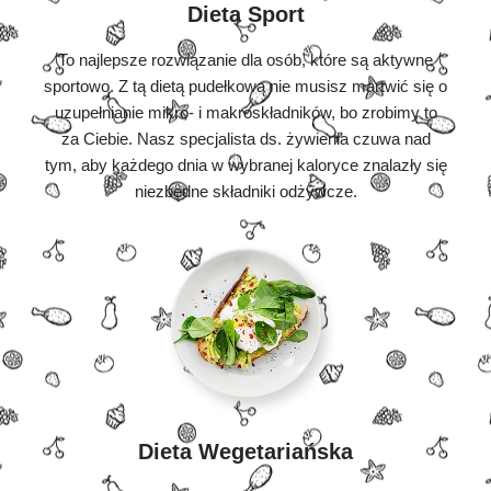
Dieta Sport
To najlepsze rozwiązanie dla osób, które są aktywne
sportowo. Z tą dietą pudełkową nie musisz martwić się o
uzupełnianie mikro- i makroskładników, bo zrobimy to
za Ciebie. Nasz specjalista ds. żywienia czuwa nad
tym, aby każdego dnia w wybranej kaloryce znalazły się
niezbędne składniki odżywcze.
Dieta Wegetariańska