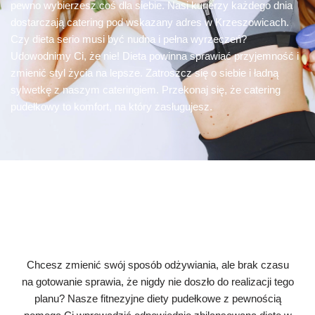
pewno wybierzesz coś dla siebie. Nasi kurierzy każdego dnia
dostarczają catering pod wskazany adres w Krzeszowicach.
Czy dieta serio musi być nudna i pełna wyrzeczeń?
Udowodnimy Ci, że nie! Dieta powinna sprawiać przyjemność i
zmienić styl życia na lepsze. Zatroszcz się o siebie i ładną
sylwetkę z naszym cateringiem. Przekonaj się, że catering
pudełkowy to komfort, na który zasługujesz.
Chcesz zmienić swój sposób odżywiania, ale brak czasu
na gotowanie sprawia, że nigdy nie doszło do realizacji tego
planu? Nasze fitnezyjne diety pudełkowe z pewnością