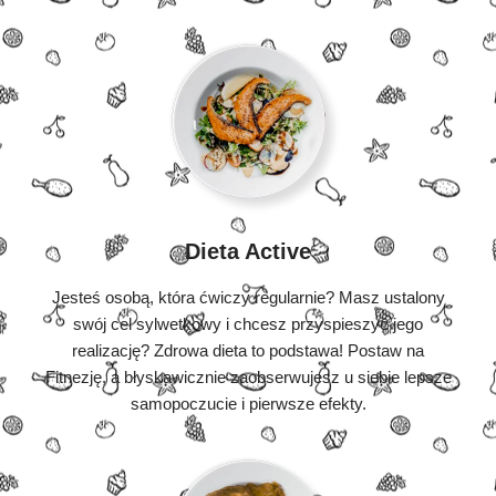
Dieta Active
Jesteś osobą, która ćwiczy regularnie? Masz ustalony
swój cel sylwetkowy i chcesz przyspieszyć jego
realizację? Zdrowa dieta to podstawa! Postaw na
Fitnezję, a błyskawicznie zaobserwujesz u siebie lepsze
samopoczucie i pierwsze efekty.