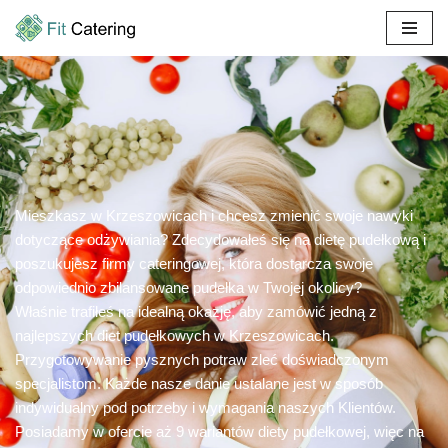
Przejdź
do
treści
Mieszkasz w Krzeszowicach i chcesz zmienić swoje nawyki
dotyczące odżywiania? Zdecydowałeś się na dietę pudełkową i
poszukujesz firmy cateringowej, która dostarcza swoje
odpowiednio zbilansowane pudełka w Twojej okolicy?
Właśnie trafiłeś na idealną okazję, aby zamówić jedną z
najlepszych diet pudełkowych w Krzeszowicach.
Przygotowywanie pysznych potraw zleć doświadczonym
specjalistom. Każde nasze danie ustalane jest w sposób
indywidualny pod potrzeby i wymagania naszych Klientów.
Posiadamy w ofercie aż 9 wariantów diety pudełkowej, więc na