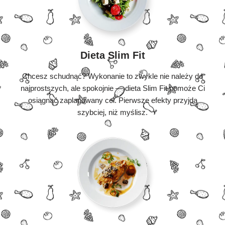
Dieta Slim Fit
Chcesz schudnąć? Wykonanie to zwykle nie należy do
najprostszych, ale spokojnie — dieta Slim Fit pomoże Ci
osiągnąć zaplanowany cel. Pierwsze efekty przyjdą
szybciej, niż myślisz.