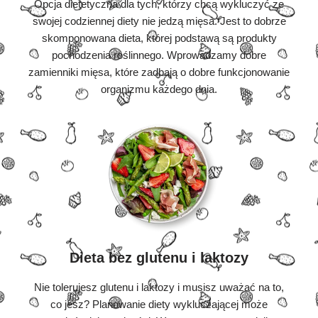
Opcja dietetyczna dla tych, którzy chcą wykluczyć ze
swojej codziennej diety nie jedzą mięsa. Jest to dobrze
skomponowana dieta, której podstawą są produkty
pochodzenia roślinnego. Wprowadzamy dobre
zamienniki mięsa, które zadbają o dobre funkcjonowanie
organizmu każdego dnia.
Dieta bez glutenu i laktozy
Nie tolerujesz glutenu i laktozy i musisz uważać na to,
co jesz? Planowanie diety wykluczającej może