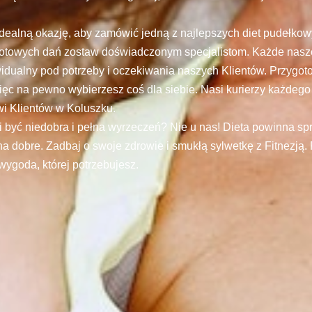
 idealną okazję, aby zamówić jedną z najlepszych diet pudełko
otowych dań zostaw doświadczonym specjalistom. Każde nasz
idualny pod potrzeby i oczekiwania naszych Klientów. Przygoto
ięc na pewno wybierzesz coś dla siebie. Nasi kurierzy każdego
i Klientów w Koluszku.
i być niedobra i pełna wyrzeczeń? Nie u nas! Dieta powinna s
 na dobre. Zadbaj o swoje zdrowie i smukłą sylwetkę z Fitnezją. 
wygoda, której potrzebujesz.