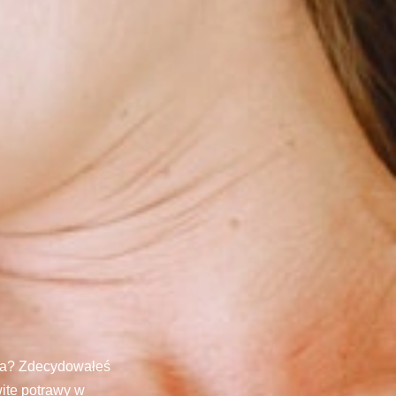
nia? Zdecydowałeś
wite potrawy w