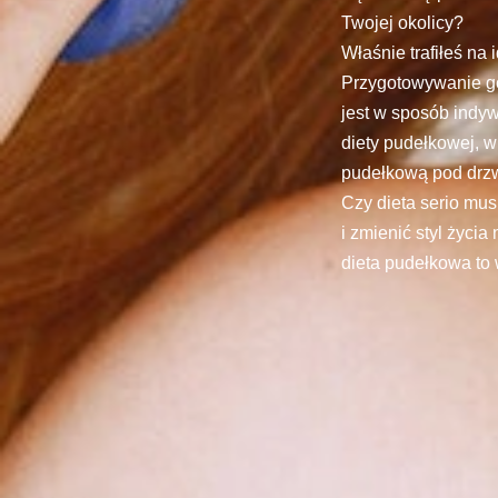
Twojej okolicy?
Właśnie trafiłeś na
Przygotowywanie g
jest w sposób indyw
diety pudełkowej, w
pudełkową pod drzw
Czy dieta serio mus
i zmienić styl życia
dieta pudełkowa to 