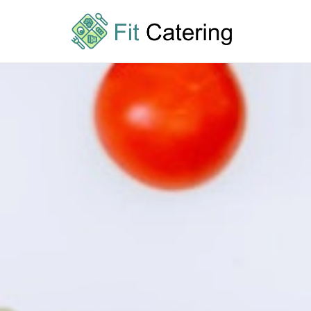
Przejdź
do
treści