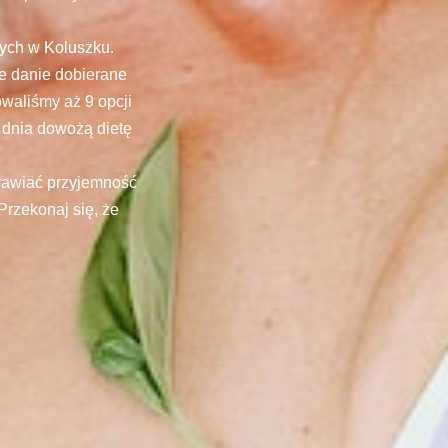
wych w Koluszku.
e danie dobierane
waliśmy aż 9 opcji
 dnia dowożą dietę
prawiać przyjemność
Przekonaj się, że