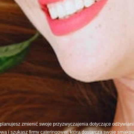
i planujesz zmienić swoje przyzwyczajenia dotyczące odżywia
ową i szukasz firmy cateringowej, która dostarcza swoje smako