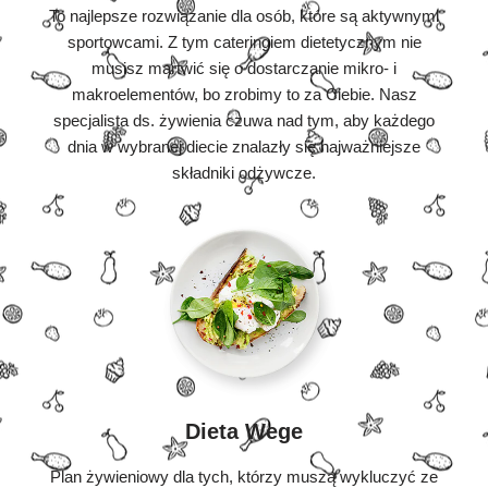
To najlepsze rozwiązanie dla osób, które są aktywnymi
sportowcami. Z tym cateringiem dietetycznym nie
musisz martwić się o dostarczanie mikro- i
makroelementów, bo zrobimy to za Ciebie. Nasz
specjalista ds. żywienia czuwa nad tym, aby każdego
dnia w wybranej diecie znalazły się najważniejsze
składniki odżywcze.
Dieta Wege
Plan żywieniowy dla tych, którzy muszą wykluczyć ze