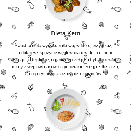
Dieta Keto
Jest to dieta wysokobiałkowa, w której przy okazji
redukujesz spożycie węglowodanów do minimum.
Będąc na tej diecie, organizm przełącza tryb pobierania
mocy z węglowodanów na pobieranie energii z tłuszczu,
co przyspiesza zrzucanie kilogramów.