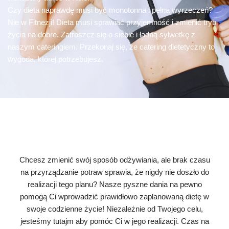
Czy dieta naprawdę musi być monotonna i pełna wyrzeczeń?
Nie w Fitnezji! Dieta musi sprawiać przyjemność i zmienić tryb
życia na dobre. Zatroszcz się o siebie i ładną sylwetkę z
naszym cateringiem. Przekonaj się, że catering dietetyczny to
wygoda, której potrzebujesz.
Chcesz zmienić swój sposób odżywiania, ale brak czasu
na przyrządzanie potraw sprawia, że nigdy nie doszło do
realizacji tego planu? Nasze pyszne dania na pewno
pomogą Ci wprowadzić prawidłowo zaplanowaną dietę w
swoje codzienne życie! Niezależnie od Twojego celu,
jesteśmy tutajm aby pomóc Ci w jego realizacji. Czas na