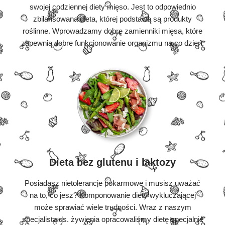
swojej codziennej diety mięso. Jest to odpowiednio
zbilansowana dieta, której podstawą są produkty
roślinne. Wprowadzamy dobre zamienniki mięsa, które
zapewnią dobre funkcjonowanie organizmu na co dzień.
Dieta bez glutenu i laktozy
Posiadasz nietolerancje pokarmowe i musisz uważać
na to, co jesz? Komponowanie diety wykluczającej
może sprawiać wiele trudności. Wraz z naszym
specjalistą ds. żywienia opracowaliśmy dietę specjalnie