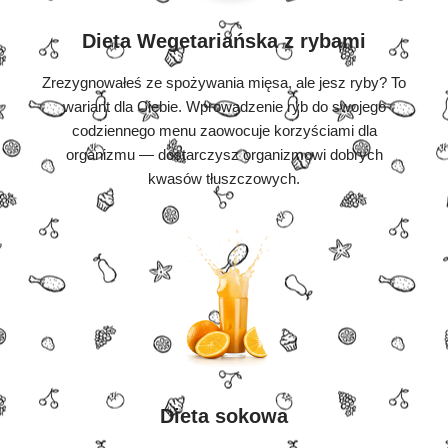
Dieta Wegetariańska z rybami
Zrezygnowałeś ze spożywania mięsa, ale jesz ryby? To
wariant dla Ciebie. Wprowadzenie ryb do swojego
codziennego menu zaowocuje korzyściami dla
organizmu — dostarczysz organizmowi dobrych
kwasów tłuszczowych.
Dieta sokowa