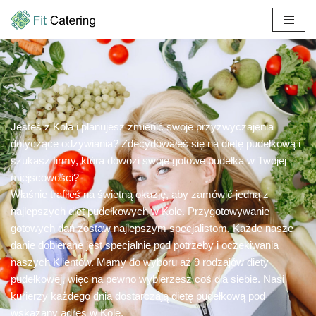
Przejdź
do
treści
Jesteś z Koła i planujesz zmienić swoje przyzwyczajenia
dotyczące odżywiania? Zdecydowałeś się na dietę pudełkową i
szukasz firmy, która dowozi swoje gotowe pudełka w Twojej
miejscowości?
Właśnie trafiłeś na świetną okazję, aby zamówić jedną z
najlepszych diet pudełkowych w Kole. Przygotowywanie
gotowych dań zostaw najlepszym specjalistom. Każde nasze
danie dobierane jest specjalnie pod potrzeby i oczekiwania
naszych Klientów. Mamy do wyboru aż 9 rodzajów diety
pudełkowej, więc na pewno wybierzesz coś dla siebie. Nasi
kurierzy każdego dnia dostarczają dietę pudełkową pod
wskazany adres w Kole.