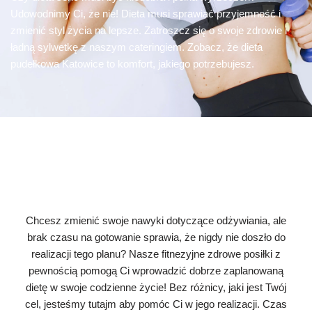
Udowodnimy Ci, że nie! Dieta musi sprawiać przyjemność i
zmienić styl życia na lepsze. Zatroszcz się o swoje zdrowie i
ładną sylwetkę z naszym cateringiem. Zobacz, że dieta
pudełkowa Katowice to komfort, jakiego potrzebujesz.
Chcesz zmienić swoje nawyki dotyczące odżywiania, ale
brak czasu na gotowanie sprawia, że nigdy nie doszło do
realizacji tego planu? Nasze fitnezyjne zdrowe posiłki z
pewnością pomogą Ci wprowadzić dobrze zaplanowaną
dietę w swoje codzienne życie! Bez różnicy, jaki jest Twój
cel, jesteśmy tutajm aby pomóc Ci w jego realizacji. Czas