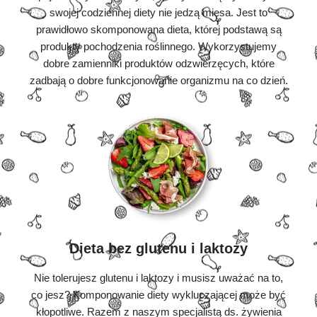
swojej codziennej diety nie jedzą mięsa. Jest to
prawidłowo skomponowana dieta, której podstawą są
produkty pochodzenia roślinnego. Wykorzystujemy
dobre zamienniki produktów odzwierzęcych, które
zadbają o dobre funkcjonowanie organizmu na co dzień.
Dieta bez glutenu i laktozy
Nie tolerujesz glutenu i laktozy i musisz uważać na to,
co jesz? Komponowanie diety wykluczającej może być
kłopotliwe. Razem z naszym specjalistą ds. żywienia