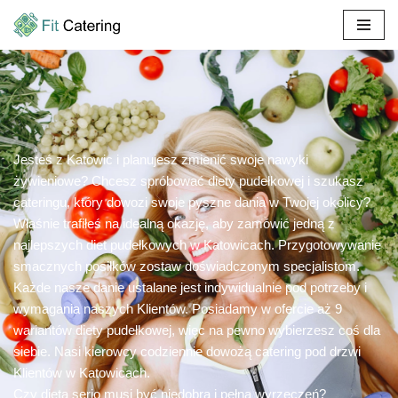
Przejdź
do
treści
Jesteś z Katowic i planujesz zmienić swoje nawyki
żywieniowe? Chcesz spróbować diety pudełkowej i szukasz
cateringu, który dowozi swoje pyszne dania w Twojej okolicy?
Właśnie trafiłeś na idealną okazję, aby zamówić jedną z
najlepszych diet pudełkowych w Katowicach. Przygotowywanie
smacznych posiłków zostaw doświadczonym specjalistom.
Każde nasze danie ustalane jest indywidualnie pod potrzeby i
wymagania naszych Klientów. Posiadamy w ofercie aż 9
wariantów diety pudełkowej, więc na pewno wybierzesz coś dla
siebie. Nasi kierowcy codziennie dowożą catering pod drzwi
Klientów w Katowicach.
Czy dieta serio musi być niedobra i pełna wyrzeczeń?