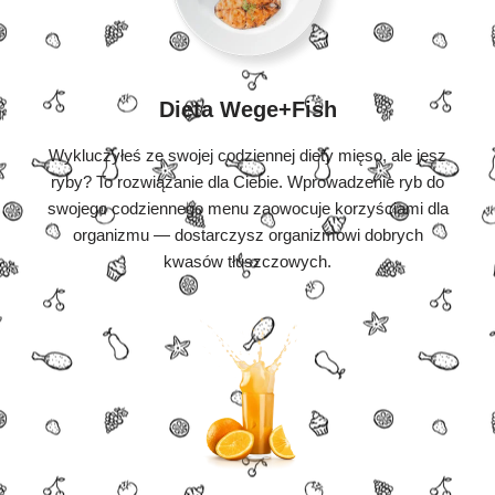
Dieta Wege+Fish
Wykluczyłeś ze swojej codziennej diety mięso, ale jesz
ryby? To rozwiązanie dla Ciebie. Wprowadzenie ryb do
swojego codziennego menu zaowocuje korzyściami dla
organizmu — dostarczysz organizmowi dobrych
kwasów tłuszczowych.