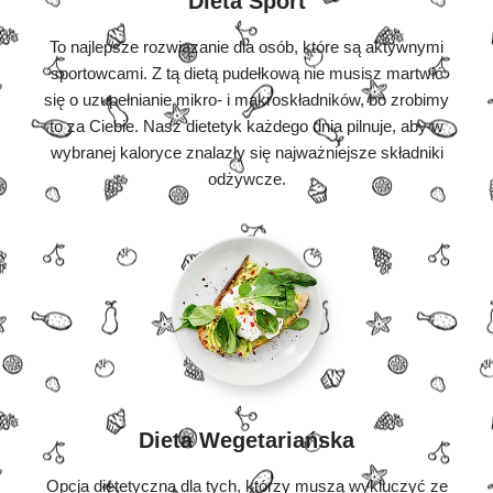
Dieta Sport
To najlepsze rozwiązanie dla osób, które są aktywnymi
sportowcami. Z tą dietą pudełkową nie musisz martwić
się o uzupełnianie mikro- i makroskładników, bo zrobimy
to za Ciebie. Nasz dietetyk każdego dnia pilnuje, aby w
wybranej kaloryce znalazły się najważniejsze składniki
odżywcze.
Dieta Wegetariańska
Opcja dietetyczna dla tych, którzy muszą wykluczyć ze