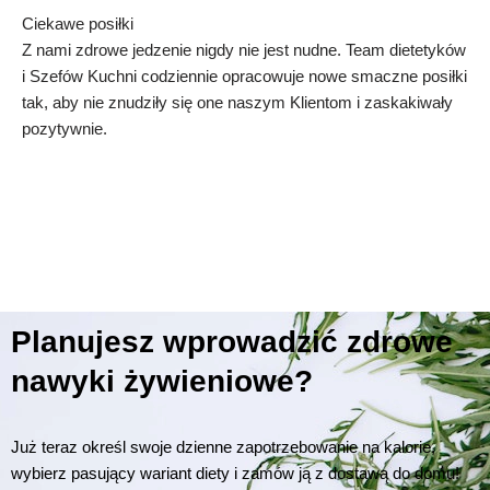
Ciekawe posiłki
Z nami zdrowe jedzenie nigdy nie jest nudne. Team dietetyków
i Szefów Kuchni codziennie opracowuje nowe smaczne posiłki
tak, aby nie znudziły się one naszym Klientom i zaskakiwały
pozytywnie.
Planujesz wprowadzić zdrowe
nawyki żywieniowe?
Już teraz określ swoje dzienne zapotrzebowanie na kalorie,
wybierz pasujący wariant diety i zamów ją z dostawą do domu!