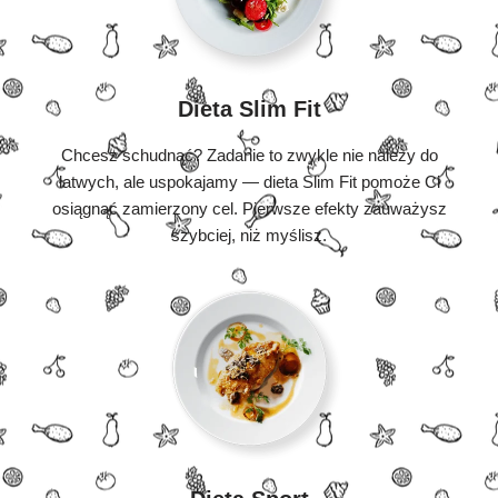
Dieta Slim Fit
Chcesz schudnąć? Zadanie to zwykle nie należy do
łatwych, ale uspokajamy — dieta Slim Fit pomoże Ci
osiągnąć zamierzony cel. Pierwsze efekty zauważysz
szybciej, niż myślisz.