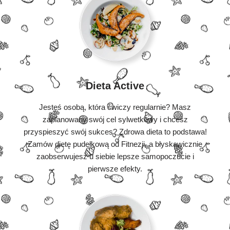
Dieta Active
Jesteś osobą, która ćwiczy regularnie? Masz
zaplanowany swój cel sylwetkowy i chcesz
przyspieszyć swój sukces? Zdrowa dieta to podstawa!
Zamów dietę pudełkową od Fitnezji, a błyskawicznie
zaobserwujesz u siebie lepsze samopoczucie i
pierwsze efekty.