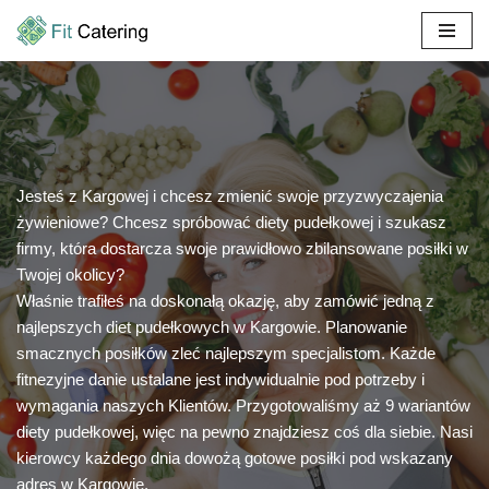
Przejdź
do
treści
Jesteś z Kargowej i chcesz zmienić swoje przyzwyczajenia
żywieniowe? Chcesz spróbować diety pudełkowej i szukasz
firmy, która dostarcza swoje prawidłowo zbilansowane posiłki w
Twojej okolicy?
Właśnie trafiłeś na doskonałą okazję, aby zamówić jedną z
najlepszych diet pudełkowych w Kargowie. Planowanie
smacznych posiłków zleć najlepszym specjalistom. Każde
fitnezyjne danie ustalane jest indywidualnie pod potrzeby i
wymagania naszych Klientów. Przygotowaliśmy aż 9 wariantów
diety pudełkowej, więc na pewno znajdziesz coś dla siebie. Nasi
kierowcy każdego dnia dowożą gotowe posiłki pod wskazany
adres w Kargowie.