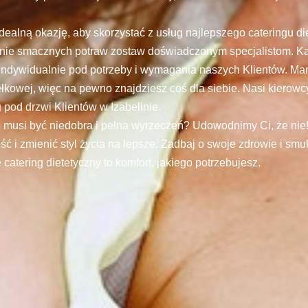
 idealną okazję, aby skorzystać z usług najlepszego cateringu d
anie smacznych potraw zostaw doświadczonym specjalistom. Ka
t indywidualnie pod potrzeby i wymagania naszych Klientów. M
łkowej, więc na pewno znajdziesz coś dla siebie. Nasi kierowc
g pod drzwi Klientów w Izabelinie.
 musi być niedobra i pełna wyrzeczeń? Udowodnimy Ci, że nie
ć i zmienić styl życia na lepsze. Zadbaj o swoje zdrowie i smu
 catering dietetyczny to komfort, jakiego potrzebujesz.