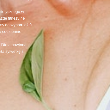
ietetycznego w
żde fitnezyjne
amy do wyboru aż 9
y codziennie
! Dieta powinna
kłą sylwetkę z