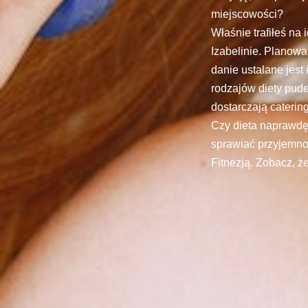
miejscowości?
Właśnie trafiłeś na
Izabelinie. Planow
danie ustalane jes
rodzajów diety pude
dostarczają caterin
Czy dieta naprawdę
sprawiać przyjemnoś
Fitnezją. Zobacz, że