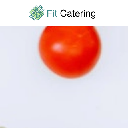
Przejdź
do
treści