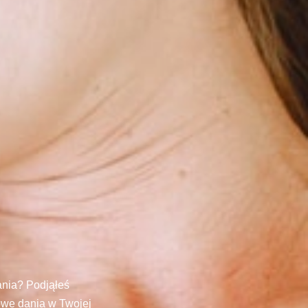
ania? Podjąłeś
rowe dania w Twojej