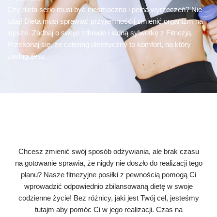
Czy dieta serio musi być niesmaczna i pełna wyrzeczeń? Nie
tutaj! Dieta musi sprawiać przyjemność i zmienić organizm na
lepsze. Zadbaj o swoje zdrowie i ładną sylwetkę z Fitnezją.
Przekonaj się, że catering dietetyczny to komfort, na który
zasługujesz.
Chcesz zmienić swój sposób odżywiania, ale brak czasu
na gotowanie sprawia, że nigdy nie doszło do realizacji tego
planu? Nasze fitnezyjne posiłki z pewnością pomogą Ci
wprowadzić odpowiednio zbilansowaną dietę w swoje
codzienne życie! Bez różnicy, jaki jest Twój cel, jesteśmy
tutajm aby pomóc Ci w jego realizacji. Czas na