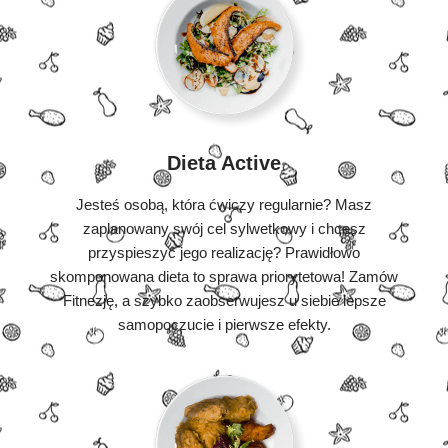
Dieta Active
Jesteś osobą, która ćwiczy regularnie? Masz
zaplanowany swój cel sylwetkowy i chcesz
przyspieszyć jego realizację? Prawidłowo
skomponowana dieta to sprawa priorytetowa! Zamów
Fitnezję, a szybko zaobserwujesz u siebie lepsze
samopoczucie i pierwsze efekty.