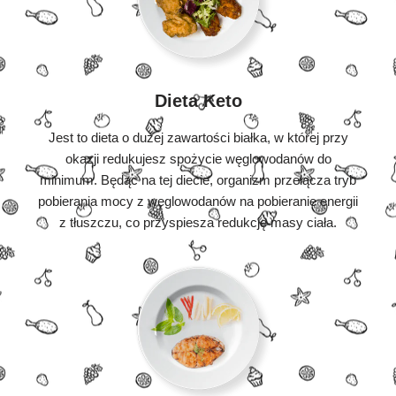
Dieta Keto
Jest to dieta o dużej zawartości białka, w której przy
okazji redukujesz spożycie węglowodanów do
minimum. Będąc na tej diecie, organizm przełącza tryb
pobierania mocy z węglowodanów na pobieranie energii
z tłuszczu, co przyspiesza redukcję masy ciała.