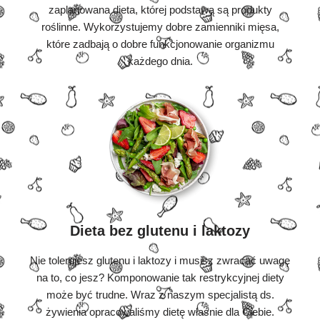
zaplanowana dieta, której podstawą są produkty
roślinne. Wykorzystujemy dobre zamienniki mięsa,
które zadbają o dobre funkcjonowanie organizmu
każdego dnia.
Dieta bez glutenu i laktozy
Nie tolerujesz glutenu i laktozy i musisz zwracać uwagę
na to, co jesz? Komponowanie tak restrykcyjnej diety
może być trudne. Wraz z naszym specjalistą ds.
żywienia opracowaliśmy dietę właśnie dla Ciebie.