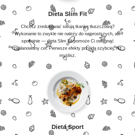
Dieta Slim Fit
Chcesz zredukować swoją tkankę tłuszczową?
Wykonanie to zwykle nie należy do najprostszych, ale
spokojnie — dieta Slim Fit pomoże Ci osiągnąć
zaplanowany cel. Pierwsze efekty przyjdą szybciej, niż
myślisz.
Dieta Sport