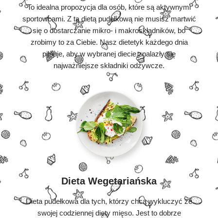
To idealna propozycja dla osób, które są aktywnymi
sportowcami. Z tą dietą pudełkową nie musisz martwić
się o dostarczanie mikro- i makroskładników, bo
zrobimy to za Ciebie. Nasz dietetyk każdego dnia
pilnuje, aby w wybranej diecie znalazły się
najważniejsze składniki odżywcze.
Dieta Wegetariańska
Dieta pudełkowa dla tych, którzy chcą wykluczyć ze
swojej codziennej diety mięso. Jest to dobrze