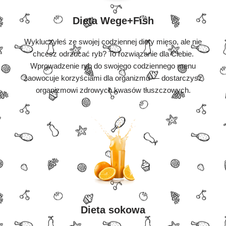
Dieta Wege+Fish
Wykluczyłeś ze swojej codziennej diety mięso, ale nie
chcesz odrzucać ryb? To rozwiązanie dla Ciebie.
Wprowadzenie ryb do swojego codziennego menu
zaowocuje korzyściami dla organizmu — dostarczysz
organizmowi zdrowych kwasów tłuszczowych.
Dieta sokowa