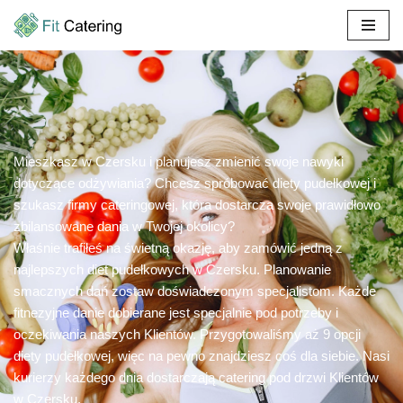
Przejdź
do
treści
Mieszkasz w Czersku i planujesz zmienić swoje nawyki
dotyczące odżywiania? Chcesz spróbować diety pudełkowej i
szukasz firmy cateringowej, która dostarcza swoje prawidłowo
zbilansowane dania w Twojej okolicy?
Właśnie trafiłeś na świetną okazję, aby zamówić jedną z
najlepszych diet pudełkowych w Czersku. Planowanie
smacznych dań zostaw doświadczonym specjalistom. Każde
fitnezyjne danie dobierane jest specjalnie pod potrzeby i
oczekiwania naszych Klientów. Przygotowaliśmy aż 9 opcji
diety pudełkowej, więc na pewno znajdziesz coś dla siebie. Nasi
kurierzy każdego dnia dostarczają catering pod drzwi Klientów
w Czersku.