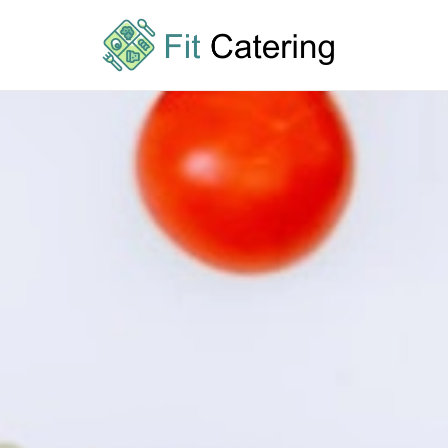
Przejdź
do
treści