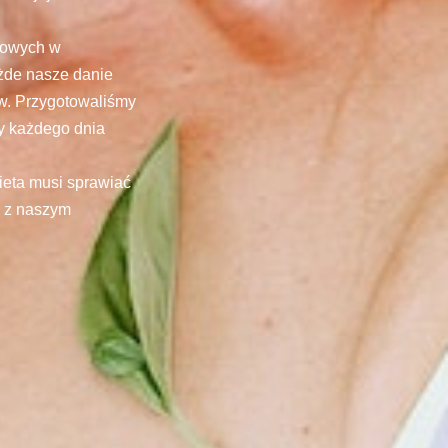
łkowych w
żde nasze danie
ów. Przygotowaliśmy
zy każdego dnia
ieta musi sprawiać
ę z naszym