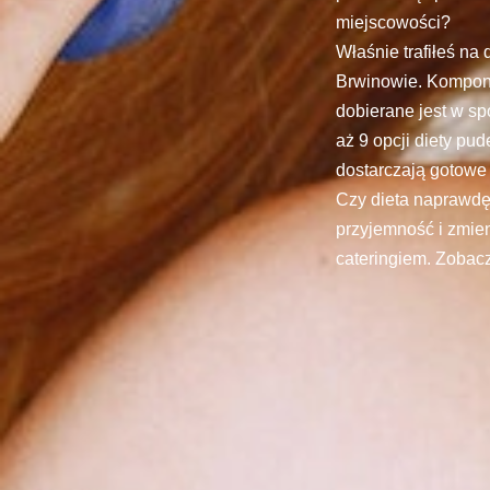
miejscowości?
Właśnie trafiłeś na
Brwinowie. Kompono
dobierane jest w s
aż 9 opcji diety pu
dostarczają gotowe
Czy dieta naprawdę
przyjemność i zmien
cateringiem. Zobacz