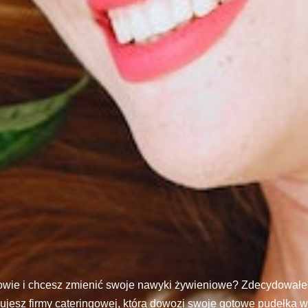
wie i chcesz zmienić swoje nawyki żywieniowe? Zdecydowałeś
ujesz firmy cateringowej, która dowozi swoje gotowe pudełka w