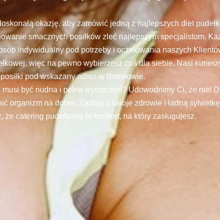
 doskonałą okazję, aby zamówić jedną z najlepszych diet pude
wanie smacznych posiłków zleć najlepszym specjalistom. Ka
posób indywidualny pod potrzeby i oczekiwania naszych Klient
dełkowej, więc na pewno wybierzesz coś dla siebie. Nasi kurier
 posiłki pod wskazany adres w Brwinowie.
 musi być nudna i pełna wyrzeczeń? Udowodnimy Ci, że nie! D
ić organizm na dobre. Zadbaj o swoje zdrowie i ładną sylwetk
, że catering pudełkowy to komfort, na który zasługujesz.